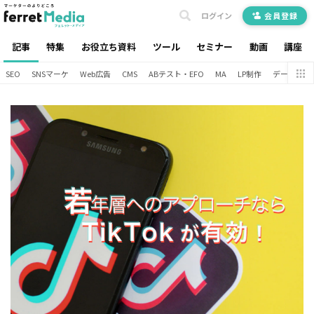
ログイン
会員登録
記事
特集
お役立ち資料
ツール
セミナー
動画
講座
SEO
SNSマーケ
Web広告
CMS
ABテスト・EFO
MA
LP制作
データ分析