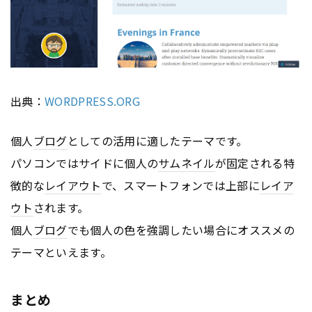
出典：
WORDPRESS.ORG
個人
ブログ
としての活用に適したテーマです。
パソコンではサイドに個人の
サムネイル
が固定される特
徴的な
レイアウト
で、スマートフォンでは上部に
レイア
ウト
されます。
個人
ブログ
でも個人の色を強調したい場合にオススメの
テーマといえます。
まとめ