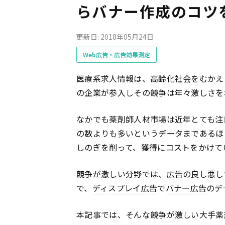
らバナー作成のコツ
更新日: 2018年05月24日
Web広告・広告効果測定
医療系求人情報は、高齢化社会をむかえ
の企業が参入しその競争は年々激しさを
なかでも薬剤師人材市場は近年とても注
の数よりも多いというデータまであるほ
しのぎを削って、獲得にコストをかけて
競争が激しい分野では、
広告
の良し悪し
で、
ディスプレイ
広告
で
バナー
広告
のデ
本記事では、そんな競争が激しい大手薬