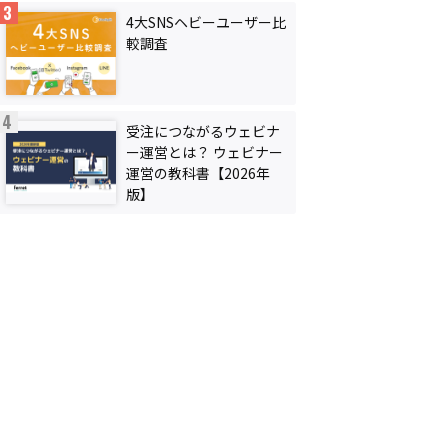
4大SNSヘビーユーザー比
較調査
受注につながるウェビナ
ー運営とは？ ウェビナー
運営の教科書【2026年
版】