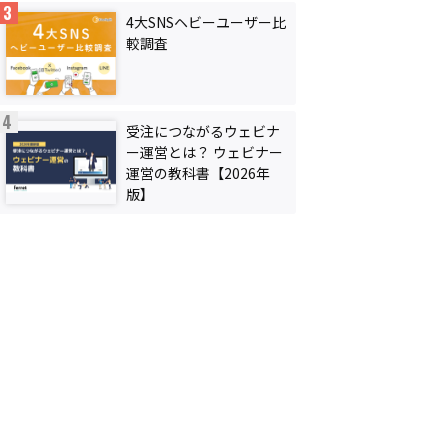
4大SNSヘビーユーザー比
較調査
受注につながるウェビナ
ー運営とは？ ウェビナー
運営の教科書【2026年
版】