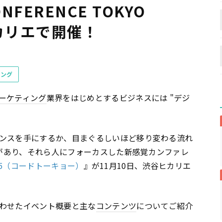
FERENCE TOKYO
ヒカリエで開催！
ィング
ーケティング
業界をはじめとするビジネスには "デジ
。
ンスを手にするか、目まぐるしいほど移り変わる流れ
在があり、それら人にフォーカスした新感覚カンファレ
 2015（コードトーキョー）
』が11月10日、渋谷ヒカリエ
わせたイベント概要と主な
コンテンツ
についてご紹介