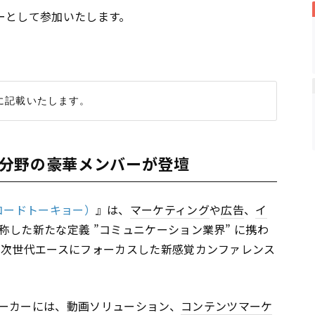
サーとして参加いたします。
分野の豪華メンバーが登壇
15（コードトーキョー）
』は、
マーケティング
や
広告
、
イ
称した新たな定義 ”コミュニケーション業界” に携わ
と次世代エースにフォーカスした新感覚カンファレンス
ーカーには、動画ソリューション、
コンテンツ
マーケ