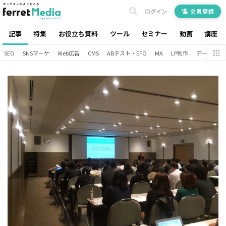
ログイン
会員登録
記事
特集
お役立ち資料
ツール
セミナー
動画
講座
SEO
SNSマーケ
Web広告
CMS
ABテスト・EFO
MA
LP制作
データ分析