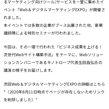
る
マーケティング
向けツール/サービスを一堂に集めたイ
ベント「Web＆デジタル
マーケティング
EXPO」が開催さ
れました。
本イベントでは多数の企業がブース出展された他、豪華
講師陣による特別
セミナー
が行われました。
今回は、その一環で行われた「ビジネス成果を上げる！
次世代
Webサイト
構築手法」をテーマに、Webソリュー
ションカンパニーであるキノトロープ代表生田昌弘氏の
講演の様子をお届けします。
次回Web＆デジタル
マーケティング
EXPOの詳細はこちら
*（2020年8月11日時点で
ページ
が存在しないため
リンク
を削除しました）*