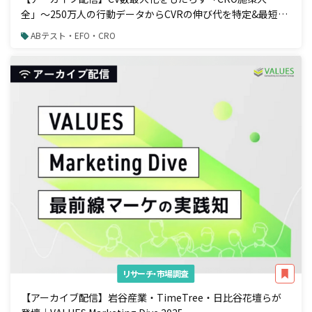
全」〜250万人の行動データからCVRの伸び代を特定&最短で
成果を出す手法〜
ABテスト・EFO・CRO
リサーチ・市場調査
【アーカイブ配信】岩谷産業・TimeTree・日比谷花壇らが