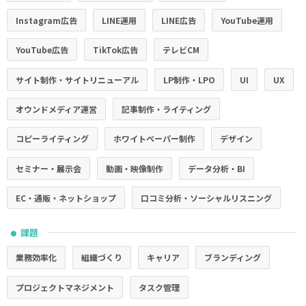
Instagram広告
LINE運用
LINE広告
YouTube運用
YouTube広告
TikTok広告
テレビCM
サイト制作・サイトリニューアル
LP制作・LPO
UI
UX
オウンドメディア運営
記事制作・ライティング
コピーライティング
ホワイトペーパー制作
デザイン
セミナー・展示会
動画・映像制作
データ分析・BI
EC・通販・ネットショップ
口コミ分析・ソーシャルリスニング
課題
●
業務効率化
組織づくり
キャリア
ブランディング
プロジェクトマネジメント
タスク管理