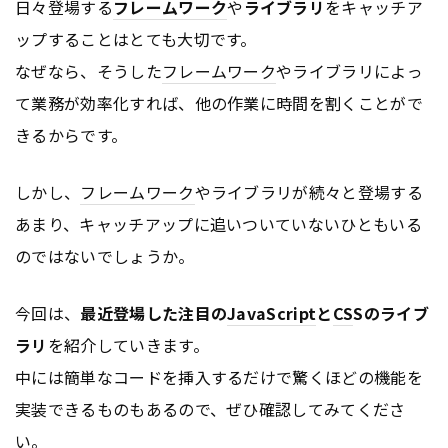
日々登場する
フレームワーク
や
ライブラリ
をキャッチア
ップすることはとても大切です。
なぜなら、そうした
フレームワーク
やライブラリによっ
て業務が効率化すれば、他の作業に時間を割くことがで
きるからです。
しかし、
フレームワーク
やライブラリが続々と登場する
あまり、キャッチアップに追いついていないひともいる
のではないでしょうか。
今回は、
最近登場した注目の
JavaScript
と
CS
Sのライブ
ラリ
を紹介していきます。
中には簡単なコードを挿入するだけで驚くほどの機能を
実装できるものもあるので、ぜひ確認してみてくださ
い。