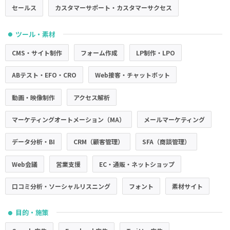
セールス
カスタマーサポート・カスタマーサクセス
ツール・素材
●
CMS・サイト制作
フォーム作成
LP制作・LPO
ABテスト・EFO・CRO
Web接客・チャットボット
動画・映像制作
アクセス解析
マーケティングオートメーション（MA）
メールマーケティング
データ分析・BI
CRM（顧客管理）
SFA（商談管理）
Web会議
営業支援
EC・通販・ネットショップ
口コミ分析・ソーシャルリスニング
フォント
素材サイト
目的・施策
●