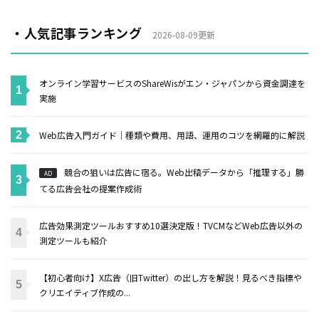
・人気記事ランキング
2026-08-09更新
オンライン学習サービスのShareWisがエン・ジャパンから資金調達を
実施
Web広告入門ガイド｜種類や費用、用語、運用のコツを網羅的に解説
競合の狙いは広告に宿る。Web出稿データから「推理する」勝
AD
てる広告会社の提案作成術
広告効果測定ツールおすすめ10選決定版！TVCMなどWeb広告以外の
測定ツールも紹介
【初心者向け】X広告（旧Twitter）の出し方を解説！見るべき指標や
クリエイティブ作成の...