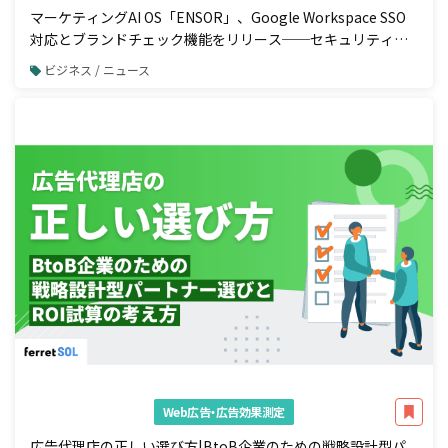
マーケティングAI OS「ENSOR」、Google Workspace SSO
対応とブランドチェック機能をリリース──セキュリティ強
化と広告配信前の自動コンプラ検知を一体で実現
ビジネス / ニュース
Web広告・広告効果測定
広告代理店の正しい選び方|BtoB企業のための戦略設計型パ