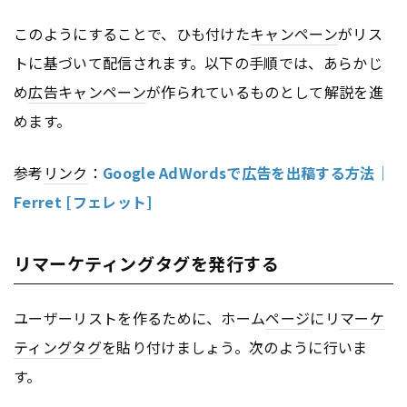
このようにすることで、ひも付けた
キャンペーン
がリス
トに基づいて配信されます。以下の手順では、あらかじ
め
広告
キャンペーン
が作られているものとして解説を進
めます。
参考
リンク
：
Google AdWordsで広告を出稿する方法｜
Ferret [フェレット]
リマーケティングタグを発行する
ユーザーリストを作るために、ホーム
ページ
にリ
マーケ
ティング
タグ
を貼り付けましょう。次のように行いま
す。