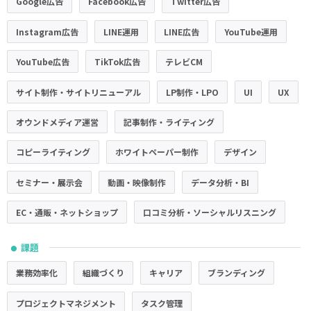
Google広告
Facebook広告
Twitter広告
Instagram広告
LINE運用
LINE広告
YouTube運用
YouTube広告
TikTok広告
テレビCM
サイト制作・サイトリニューアル
LP制作・LPO
UI
UX
オウンドメディア運営
記事制作・ライティング
コピーライティング
ホワイトペーパー制作
デザイン
セミナー・展示会
動画・映像制作
データ分析・BI
EC・通販・ネットショップ
口コミ分析・ソーシャルリスニング
課題
●
業務効率化
組織づくり
キャリア
ブランディング
プロジェクトマネジメント
タスク管理