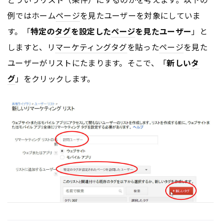
例ではホーム
ページ
を見たユーザーを対象にしていま
す。「
特定の
タグ
を設定した
ページ
を見たユーザー
」と
しますと、リ
マーケティング
タグ
を貼った
ページ
を見た
ユーザーがリストにたまります。そこで、「
新しい
タ
グ
」をクリックします。