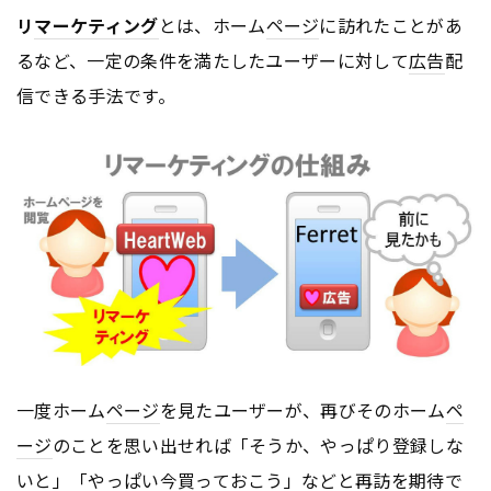
リ
マーケティング
とは、ホーム
ページ
に訪れたことがあ
るなど、一定の条件を満たしたユーザーに対して
広告
配
信できる手法です。
一度ホーム
ページ
を見たユーザーが、再びそのホーム
ペ
ージ
のことを思い出せれば「そうか、やっぱり登録しな
いと」「やっぱい今買っておこう」などと再訪を期待で