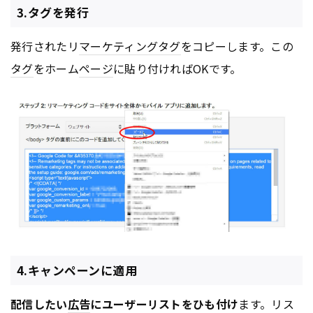
3.タグを発行
発行されたリ
マーケティング
タグ
をコピーします。この
タグ
をホーム
ページ
に貼り付ければOKです。
4.キャンペーンに適用
配信したい
広告
にユーザーリストをひも付け
ます。リス