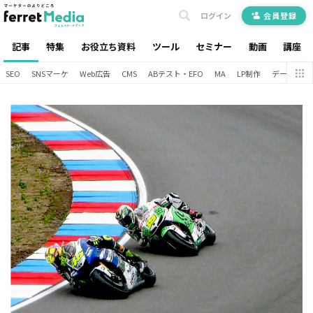
ログイン
会員登録
記事
特集
お役立ち資料
ツール
セミナー
動画
講座
SEO
SNSマーケ
Web広告
CMS
ABテスト・EFO
MA
LP制作
データ分析