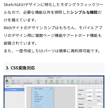
Sketchは
UI
デザインに特化したモダングラフィックツー
ルなので、必要な機能以外を排除した
シンプルな機能
だ
けを備えています。
Webサイト
のデザインカンプはもちろん、モバイル
アプ
リ
のデザイン用に複数
ページ
機能やアートボード機能も
装備されています。
また、一度作成した
UI
パーツは簡単に再利用可能です。
3. CSS変換対応