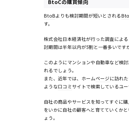
BtoCの購買傾向
BtoB
よりも検討期間が短いとされる
Bt
す。
株式会社日本経済社が行った調査による
討期間は半年以内が5割と一番多いです
このようにマンションや自動車など検討
れるでしょう。
また、近年では、ホーム
ページ
に訪れた
ような
口コミ
サイトで検索しているユー
自社の商品やサービスを知ってすぐに購
をいかに自社の顧客へと育てていくかと
ょう。