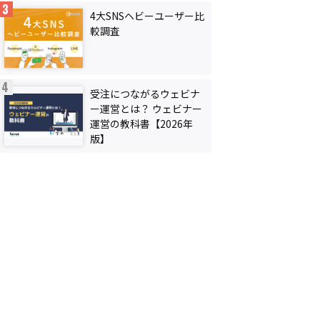
4大SNSヘビーユーザー比
較調査
受注につながるウェビナ
ー運営とは？ ウェビナー
運営の教科書【2026年
版】