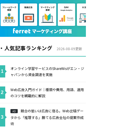
・人気記事ランキング
2026-08-09更新
オンライン学習サービスのShareWisがエン・ジ
ャパンから資金調達を実施
Web広告入門ガイド｜種類や費用、用語、運用
のコツを網羅的に解説
競合の狙いは広告に宿る。Web出稿デー
AD
タから「推理する」勝てる広告会社の提案作成
術