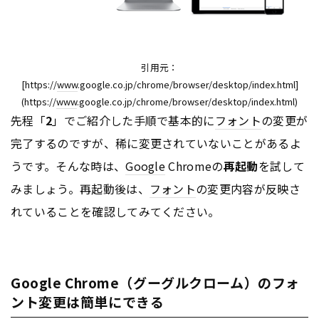
引用元：
[https://
www
.google.co.jp/chrome/browser/desktop/index.html]
(https://
www
.google.co.jp/chrome/browser/desktop/index.html)
先程「
2
」でご紹介した手順で基本的に
フォント
の変更が
完了するのですが、稀に変更されていないことがあるよ
うです。そんな時は、
Google
Chromeの
再起動
を試して
みましょう。再起動後は、
フォント
の変更内容が反映さ
れていることを確認してみてください。
Google Chrome（グーグルクローム）のフォ
ント変更は簡単にできる