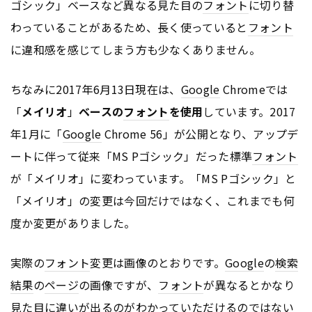
ゴシック」ベースなど異なる見た目の
フォント
に切り替
わっていることがあるため、長く使っていると
フォント
に違和感を感じてしまう方も少なくありません。
ちなみに2017年6月13日現在は、
Google
Chromeでは
「
メイリオ
」
ベースの
フォント
を使用
しています。2017
年1月に「
Google
Chrome 56」が公開となり、アップデ
ートに伴って従来「MS Pゴシック」だった標準
フォント
が「メイリオ」に変わっています。「MS Pゴシック」と
「メイリオ」の変更は今回だけではなく、これまでも何
度か変更がありました。
実際の
フォント
変更は画像のとおりです。
Google
の
検索
結果
の
ページ
の画像ですが、
フォント
が異なるとかなり
見た目に違いが出るのがわかっていただけるのではない