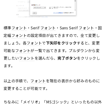
標準
フォント
・Serif
フォント
・Sans Serif
フォント
・固
定幅
フォント
の設定項目が出てきますので、全て変更し
ましょう。各
フォント
で
下矢印をクリック
すると、変更
可能な
フォント
が一覧で出てきます。プルダウンから変
更したい
フォント
を選んだら、
完了ボタン
をクリックし
ます。
以上の手順で、
フォント
を現在の表示から好みのものに
変更することが可能です。
ちなみに「メイリオ」「MSゴシック」といったもの以外