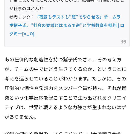
作業しながらまた考えていくという、結構共同作業的なこと
が仕事のほとんど
参考
リンク
：
「宿題もテストも“班”でやらせろ」チームラ
ボ猪子氏、“社会の要請とはまるで逆”と学校教育を批判 | ロ
グミー[o_O]
あの圧倒的な創造性を持つ猪子氏でさえ、その考え方
が、チームの中ではどう生きてくるのか、ということに
考えを巡らせていることがわかります。たしかに、その
圧倒的な個性や発想力をメンバー全員が持ち、それが衝
突という化学反応を起こすことで生み出されるクリエイ
ティブは、世界と戦えるような力強さが生まれないはず
がありません。
強烈な個性や発想を、さらにメンバー同士で磨き合う、