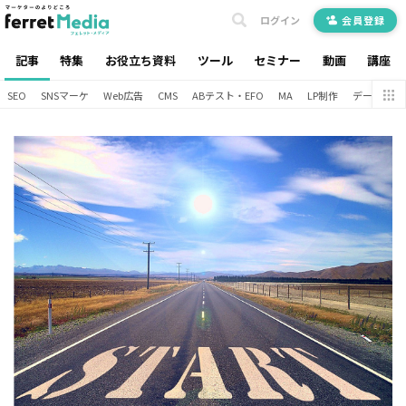
ログイン
会員登録
記事
特集
お役立ち資料
ツール
セミナー
動画
講座
SEO
SNSマーケ
Web広告
CMS
ABテスト・EFO
MA
LP制作
データ分析