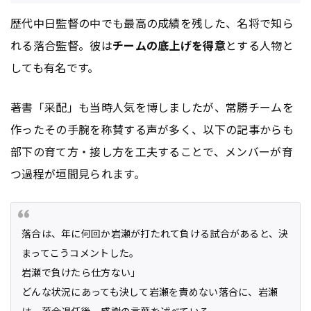
歴代中日監督の中でも最高の成績を残した、名将で知ら
れる落合監督。彼は
チームの底上げを得意
とする人物と
しても有名です。
著書「采配」も当時人気を博しましたが、常勝チームを
作ったその手腕を称賛する声が多く、以下の記事からも
部下の育て方・接し方を工夫することで、メンバーが育
つ過程が垣間見られます。
落合は、年に何回か岩瀬が打たれて負ける試合があると、決
まってこうコメントした。
岩瀬で負けたら仕方ない」
どんな状況にあっても決して岩瀬を責めない落合に、岩瀬
は、落合退任後、感謝の言葉を述べている。