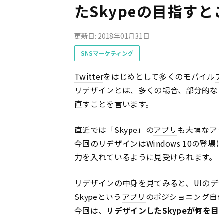
たSkypeの目指す
更新日: 2018年01月31日
SNSマーケティング
Twitter
をはじめとして多くのモバイル
リデザインとは、多くの場合、部分的な
直すことを言います。
直近では「Skype」の
アプリ
も大幅なア
今回のリデザインはWindows 10の登
力を入れているように見受けられます。
リデザインの中身を見てみると、
UI
のデ
Skypeという
アプリ
のポジショニング自
今回は、
リデザインしたSkypeが何を