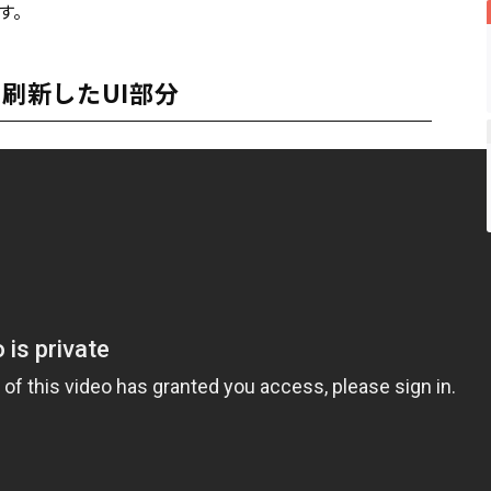
す。
幅刷新したUI部分