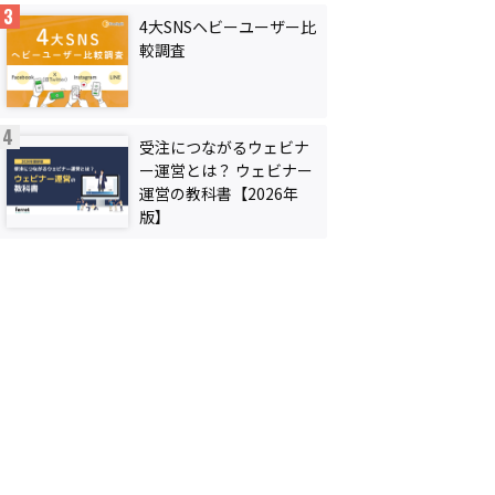
4大SNSヘビーユーザー比
較調査
受注につながるウェビナ
ー運営とは？ ウェビナー
運営の教科書【2026年
版】