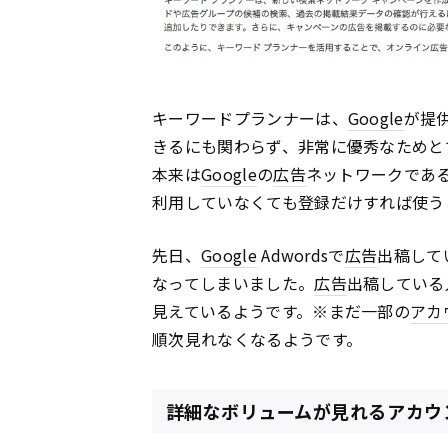
キーワードプランナーは、
Google
が提
きるにも関わらず、非常に優秀なためと
本来は
Google
の
広告
ネットワークであ
利用していなくても登録だけすれば使う
先日、
Google
Adwordsで
広告
出稿して
なってしまいました。
広告
出稿している
見えているようです。※まだ一部の
アカ
順次見れなくなるようです。
詳細なボリュームが見れるアカウ