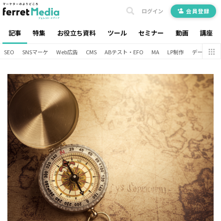
ログイン
会員登録
記事
特集
お役立ち資料
ツール
セミナー
動画
講座
SEO
SNSマーケ
Web広告
CMS
ABテスト・EFO
MA
LP制作
データ分析