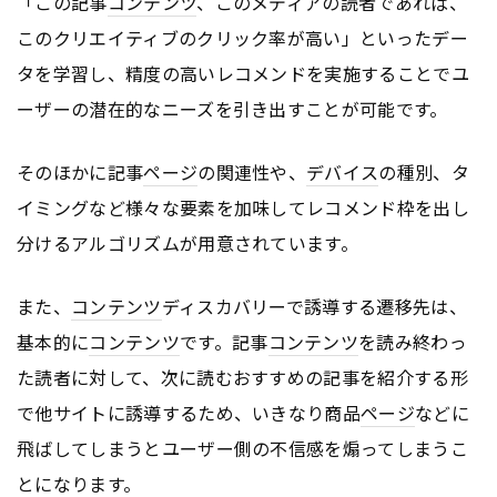
「この記事
コンテンツ
、このメディアの読者であれば、
このクリエイティブのクリック率が高い」といったデー
タを学習し、精度の高いレコメンドを実施することでユ
ーザーの潜在的なニーズを引き出すことが可能です。
そのほかに記事
ページ
の関連性や、
デバイス
の種別、タ
イミングなど様々な要素を加味してレコメンド枠を出し
分けるアルゴリズムが用意されています。
また、
コンテンツ
ディスカバリーで誘導する遷移先は、
基本的に
コンテンツ
です。記事
コンテンツ
を読み終わっ
た読者に対して、次に読むおすすめの記事を紹介する形
で他サイトに誘導するため、いきなり商品
ページ
などに
飛ばしてしまうとユーザー側の不信感を煽ってしまうこ
とになります。