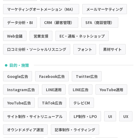
マーケティングオートメーション（MA）
メールマーケティング
データ分析・BI
CRM（顧客管理）
SFA（商談管理）
Web会議
営業支援
EC・通販・ネットショップ
口コミ分析・ソーシャルリスニング
フォント
素材サイト
目的・施策
●
Google広告
Facebook広告
Twitter広告
Instagram広告
LINE運用
LINE広告
YouTube運用
YouTube広告
TikTok広告
テレビCM
サイト制作・サイトリニューアル
LP制作・LPO
UI
UX
オウンドメディア運営
記事制作・ライティング