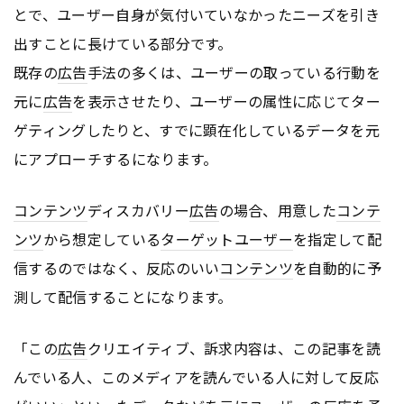
とで、ユーザー自身が気付いていなかったニーズを引き
出すことに長けている部分です。
既存の
広告
手法の多くは、ユーザーの取っている行動を
元に
広告
を表示させたり、ユーザーの属性に応じてター
ゲティングしたりと、すでに顕在化しているデータを元
にアプローチするになります。
コンテンツ
ディスカバリー
広告
の場合、用意した
コンテ
ンツ
から想定している
ターゲットユーザー
を指定して配
信するのではなく、反応のいい
コンテンツ
を自動的に予
測して配信することになります。
「この
広告
クリエイティブ、訴求内容は、この記事を読
んでいる人、このメディアを読んでいる人に対して反応