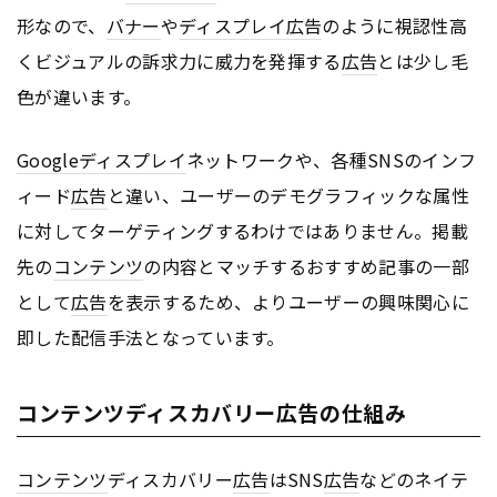
形なので、
バナー
や
ディスプレイ
広告
のように視認性高
くビジュアルの訴求力に威力を発揮する
広告
とは少し毛
色が違います。
Google
ディスプレイ
ネットワークや、各種SNSのインフ
ィード
広告
と違い、ユーザーのデモグラフィックな属性
に対してターゲティングするわけではありません。掲載
先の
コンテンツ
の内容とマッチするおすすめ記事の一部
として
広告
を表示するため、よりユーザーの興味関心に
即した配信手法となっています。
コンテンツディスカバリー広告の仕組み
コンテンツ
ディスカバリー
広告
はSNS
広告
などのネイテ