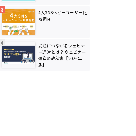
4大SNSヘビーユーザー比
較調査
受注につながるウェビナ
ー運営とは？ ウェビナー
運営の教科書【2026年
版】