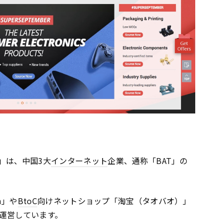
」は、中国3大
インターネット
企業、通称「BAT」の
m」や
BtoC
向けネットショップ「淘宝（タオバオ）」
運営しています。