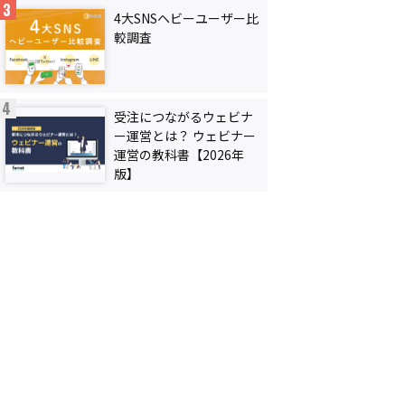
4大SNSヘビーユーザー比
較調査
受注につながるウェビナ
ー運営とは？ ウェビナー
運営の教科書【2026年
版】