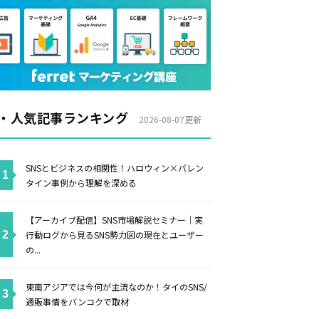
・人気記事ランキング
2026-08-07更新
SNSとビジネスの相関性！ハロウィン×バレン
タイン事例から理解を深める
【アーカイブ配信】SNS市場解説セミナー｜実
行動ログから見るSNS勢力図の現在とユーザー
の...
東南アジアでは今何が主流なのか！タイのSNS/
通販事情をバンコクで取材