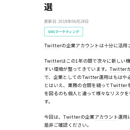
選
更新日: 2018年06月28日
SNSマーケティング
Twitter
の企業
アカウント
は十分に活用
Twitter
はこの1年の間で次々に新しい
すい環境が整ってきています。
Twitter
で、企業としての
Twitter
運用はもはや
とはいえ、業務の合間を縫って
Twitter
を図るのも個人と違って様々なリスクを
す。
今回は、
Twitter
の企業
アカウント
運用
是非ご確認ください。