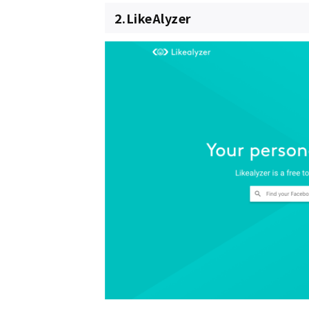
2.LikeAlyzer