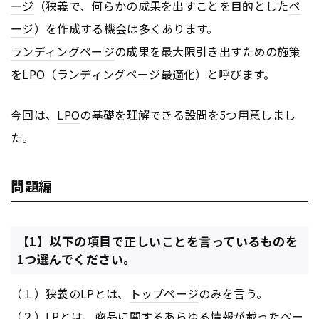
ージ
（狭義で、何らかの成果を出すことを目的とした
ペ
ージ
）を作成する機会は多くあります。
ランディングページ
の成果を最大限引き出すための施策
を
LPO
（
ランディングページ
最適化）と呼びます。
今回は、
LPO
の基礎を理解できる設問を5つ用意しまし
た。
問題編
【1】以下の項目で正しいことを言っているものを
1つ選んでください。
（１）狭義のLPとは、
トップページ
のみを言う。
（２）LPとは、商品に関するあらゆる情報が載った
ペー