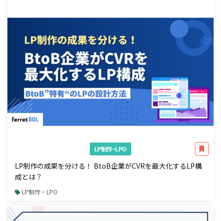
LP制作・LPO
LP制作の成果を分ける！ BtoB企業がCVRを最大化するLP構
成とは？
LP制作・LPO