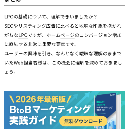
LPO
の基礎について、理解できいましたか？
SEO
や
リスティング広告
に比べると地味な印象を抱かれ
がちな
LPO
ですが、ホーム
ページ
のコンバージョン増加
に直結する非常に重要な要素です。
ユーザーの興味を引き、なんとなく曖昧な理解のままで
いたWeb担当者様は、この機会に理解を深めておきまし
ょう。