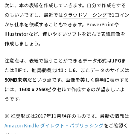
次に、本の表紙を作成していきます。自分で作成をする
のもいいですし、最近では
クラウドソーシング
で1コイン
から仕事を依頼することもできます。PowerPointや
Illustratorなど、使いやすいソフトを選んで表紙画像を
作成しましょう。
注意点は、表紙で扱うことができるデータ形式は
JPG
ま
たは
TIF
で、推奨縦横比は
1：1.6
、またデータのサイズは
50MB未満
だという点です。画像を美しく鮮明に表示する
には、
1600 x 2560ピクセル
で作成するのが望ましいよ
うです。
※ 推奨形式は2017年11月現在のものです。最新の情報は
Amazon Kindle ダイレクト・パブリッシング
をご確認く