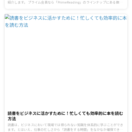
紹介します。 プライム会員なら「PrimeReading」のラインナップにある数百
冊の本や雑誌を無料で読むことができます。「本を読みたいけどお金はなかな
か出せない」という方は参考にしてみてください。
読書をビジネスに活かすために！忙しくても効率的に本を読む
方法
読書は、ビジネスにおいて現場では得られない知識を体系的に学ぶことができ
ます。とはいえ、仕事の忙しさから「読書をする時間」をなかなか確保できな