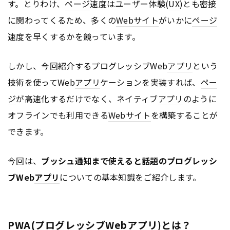
す。とりわけ、
ページ
速度はユーザー体験(
UX
)とも密接
に関わってくるため、多くの
Webサイト
がいかに
ページ
速度を早くするかを競っています。
しかし、今回紹介するプログレッシブWeb
アプリ
という
技術を使ってWeb
アプリ
ケーションを実装すれば、
ペー
ジ
が高速化するだけでなく、ネイティブ
アプリ
のように
オフラインでも利用できる
Webサイト
を構築することが
できます。
今回は、
プッシュ通知まで使えると話題のプログレッシ
ブWeb
アプリ
についての基本知識をご紹介します。
PWA(プログレッシブWebアプリ)とは？