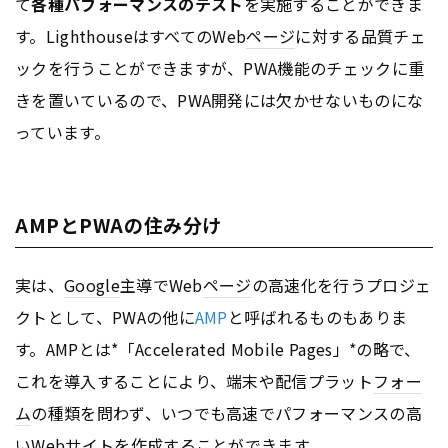
て
各種パフォーマンスのテスト
を実施することができま
す。LighthouseはすべてのWeb
ページ
に対する品質チェ
ックを行うことができますが、PWA機能のチェックに重
きを置いているので、PWA開発には欠かせないものにな
っています。
AMPとPWAの住み分け
実は、
Google
主導でWeb
ページ
の高速化を行うプロジェ
クトとして、PWAの他に
AMP
と呼ばれるものもありま
す。AMPとは*「Accelerated Mobile Pages」*の略で、
これを導入することにより、端末や配信プラット
フォー
ム
の種類を問わず、いつでも高速でパフォーマンスの高
い
Webサイト
を作成することができます。