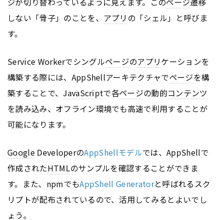
ジ
が切り替わっているように見えます。この
ページ
遷移
しない「骨子」のことを、
アプリ
の「シェル」と呼びま
す。
Service Workerでシングル
ページ
の
アプリ
ケーションを
構築する際には、AppShellアーキテクチャで
ページ
を構
築することで、
JavaScript
で各
ページ
の動的
コンテンツ
を読み込み、オフライン環境でも高速で利用することが
可能になります。
Google
Developerの
AppShellモデル
では、AppShellで
作成された
HTML
のサンプルを確認することができま
す。また、npmでも
AppShell Generator
と呼ばれるスク
リプトが配布されているので、活用してみるとよいでし
ょう。