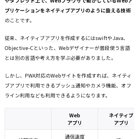
や
タブレット
上で、Webブラウザで動かしているWeb
ア
プリ
ケーションをネイティブ
アプリ
のように扱える技術
のことです。
従来、ネイティブ
アプリ
を作成するにはswiftやJava、
Objective-Cといった、Webデザイナーが普段使う言語
とは別の言語や考え方を学ぶ必要がありました。
しかし、PWA対応の
Webサイト
を作成すれば、ネイティ
ブ
アプリ
で利用できるプッシュ通知やカメラ機能、オフ
ライン利用なども利用できるようになります。
Web
ネイティブ
アプリ
アプリ
通信速度