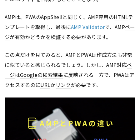
AMPは、PWAのAppShellと同じく、AMP専用の
HTML
テ
ンプレートを取得し、最後に
AMP Validator
で、AMP
ペー
ジ
が有効かどうかを検証する必要があります。
この点だけを見てみると、AMPとPWAは作成方法も非常
に似ていると感じられるでしょう。しかし、AMP対応
ペ
ージ
は
Google
の
検索結果
に反映される一方で、PWAはア
クセスするのに
URL
か
リンク
が必要です。