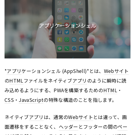
*
アプリ
ケーションシェル (AppShell)*とは、
Webサイト
の
HTML
ファイルをネイティブ
アプリ
のように瞬時に読
み込めるようにする、PWAを構築するための
HTML
・
CS
S・
JavaScript
の特殊な構造のことを指します。
ネイティブ
アプリ
は、通常の
Webサイト
とは違って、画
面遷移をすることなく、
ヘッダー
とフッターの間の
ペー