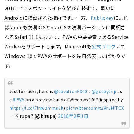
2016」*でスポットライトを浴びた技術で、最初に
Android
に搭載された技術です。一方、
Publickey
によれ
ばAppleも次期i
OS
とmac
OS
の次期バージョンに同梱さ
れるSafari 11.1において、PWAの重要要素であるService
Workerをサポートします。Microsoftも
公式ブログ
にて
Windows 10でPWAのサポートを先日発表したばかりで
す。
Just for kicks, here is
@davatron5000
's
@godaytrip
as
a
#PWA
on a preview build of Windows 10! ?(inspired by:
https://t.co/Flm63mmu6K
)
pic.twitter.com/t2Kr5MlTOX
— Kirupa ? (@kirupa)
2018年2月1日