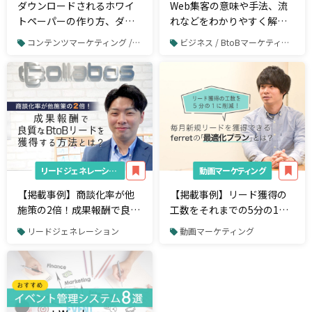
ダウンロードされるホワイ
Web集客の意味や手法、流
トペーパーの作り方、ダウ
れなどをわかりやすく解
ンロードを増やす方法6つ
説！
コンテンツマーケティング / ホワイトペーパー制作
ビジネス / BtoBマーケティング
リードジェネレーション
動画マーケティング
【掲載事例】商談化率が他
【掲載事例】リード獲得の
施策の2倍！成果報酬で良質
工数をそれまでの5分の1
なBtoBリードを獲得する方
に！掲載開始から2ヶ月で月
リードジェネレーション
動画マーケティング
法とは？
間60件以上のリード獲得が
できたコツとは？