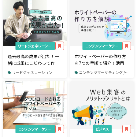
インタビュー】
リードジェネレーション
コンテンツマーケティング
過去最高の成果が出た！一
ホワイトペーパーの作り方
緒に成果にこだわって作り
を7つの手順で紹介！活用事
上げた記事広告【記事広告
例や成果を上げる制作のコ
リードジェネレーション
コンテンツマーケティング / ホワイトペーパー制作
事例インタビュー】
ツも紹介
コンテンツマーケティング
ビジネス