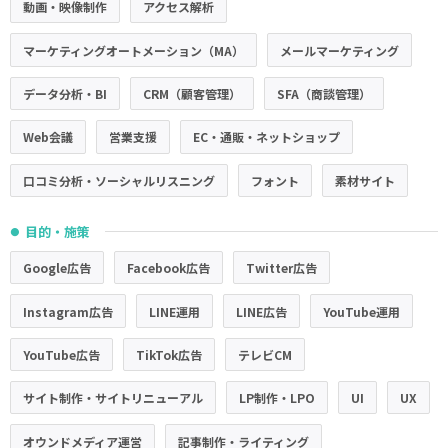
動画・映像制作
アクセス解析
マーケティングオートメーション（MA）
メールマーケティング
データ分析・BI
CRM（顧客管理）
SFA（商談管理）
Web会議
営業支援
EC・通販・ネットショップ
口コミ分析・ソーシャルリスニング
フォント
素材サイト
目的・施策
●
Google広告
Facebook広告
Twitter広告
Instagram広告
LINE運用
LINE広告
YouTube運用
YouTube広告
TikTok広告
テレビCM
サイト制作・サイトリニューアル
LP制作・LPO
UI
UX
オウンドメディア運営
記事制作・ライティング