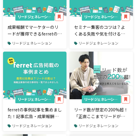
リードジェネレーション
リードジェネレーション
成果報酬でマーケターのリ
セミナー集客のコツは？よ
ードが獲得できるferretの
くある失敗や気を付けるべ
「リード獲得最適化プラ
きポイントを解説
リードジェネレーション
リードジェネレーション
ン」とは？
リードジェネレーション
リードジェネレーション
ferretの事例記事を集めまし
リード数が想定の200%超！
た！記事広告・成果報酬型
「正直ここまでリードが出
のリード獲得プランなど
るとは思ってなかった」
リードジェネレーション
リードジェネレーション
【リード獲得メニュー事例