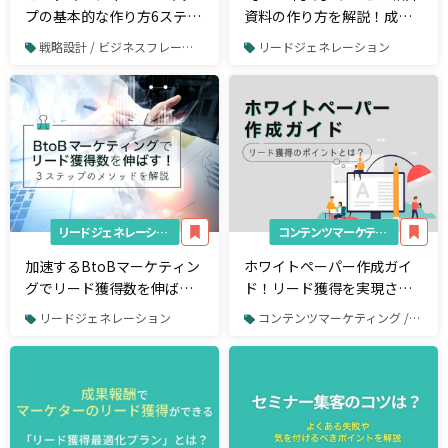
プの基本的な作り方6ステッ
資料の作り方を解説！成果
プ！活用事例や作成ツール
につながる改善ポイントも
戦略設計 / ビジネスフレームワーク
リードジェネレーション
も解説【テンプレートあ
紹介
り】
リードジェネレーション
コンテンツマーケティング
加速するBtoBマーケティン
ホワイトペーパー作成ガイ
グでリード獲得数を伸ばす
ド！リード獲得を実現させ
には。今から使える3ステッ
る活用法とは
リードジェネレーション
コンテンツマーケティング / ホワイトペーパー制作
プメソッド