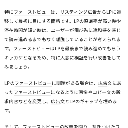
特に
ファーストビュー
は、
リスティング広告
からLPに遷
移して最初に目にする箇所です。LPの直帰率が高い時や
滞在時間が短い時は、ユーザーが飛び先に違和感を感じ
て読み進めるまでもなく離脱していることが考えられま
す。
ファーストビュー
はLPを最後まで読み進めてもらう
キッカケとなるため、特に入念に検証を行い改善をして
みましょう。
LPの
ファーストビュー
に問題がある場合は、
広告
文にあ
った
ファーストビュー
になるように画像やコピー文の訴
求内容などを変更し、
広告
文とLPのギャップを埋めま
す。
そして、
ファーストビュー
の改善を図り、惹きつけたユ