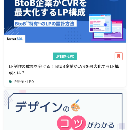
LP制作・LPO
LP制作の成果を分ける！ BtoB企業がCVRを最大化するLP構
成とは？
LP制作・LPO