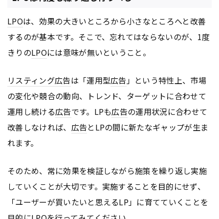
LPO
は、効果の大きいところから小さなところへと改善
するのが基本です。そこで、忘れてはならないのが、1度
きりの
LPO
には意味が無いということ。
リスティング広告
は「運用型
広告
」という特性上、市場
の変化や競合の動向、トレンド、ターゲットに合わせて
運用し続ける
広告
です。LPも
広告
の運用状況に合わせて
改善しなければ、
広告
とLPの間に新たなギャップが生ま
れます。
そのため、常に効果を検証しながら施策を繰り返し実施
していくことが大切です。実施することを目的にせず、
「ユーザーが買いたいと思えるLP」に育てていくことを
目的に
LPO
を行ってみてください。