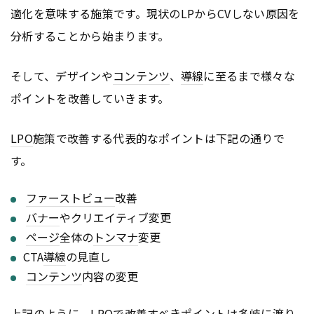
適化を意味する施策です。現状のLPからCVしない原因を
分析することから始まります。
そして、デザインや
コンテンツ
、
導線
に至るまで様々な
ポイントを改善していきます。
LPO
施策で改善する代表的なポイントは下記の通りで
す。
ファーストビュー
改善
バナー
やクリエイティブ変更
ページ
全体の
トンマナ
変更
CTA
導線
の見直し
コンテンツ
内容の変更
上記のように、
LPO
で改善すべきポイントは多岐に渡り