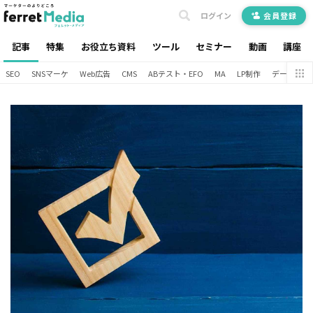
ログイン
会員登録
記事
特集
お役立ち資料
ツール
セミナー
動画
講座
SEO
SNSマーケ
Web広告
CMS
ABテスト・EFO
MA
LP制作
データ分析