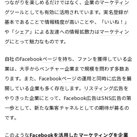
つながりを楽しめるだけではなく、企業の
マーケティン
グ
ツールとしても有効に活用されています。実名登録が
基本であることで情報精度が高いことや、「いいね！」
や「
シェア
」による友達への情報拡散力は
マーケティン
グ
にとって魅力なものです。
自社のFacebook
ページ
を持ち、ファンを獲得している企
業は、大手からベンチャー企業まで規模を問わず多数あ
ります。また、Facebook
ページ
の運用と同時に
広告
を展
開している企業も多く存在します。
リスティング広告
を
やりきった企業にとって、Facebook
広告
はSNS
広告
の第
一歩として、新たな集客チャネルとしての期待が募るの
です。
このような
Facebookを活用した
マーケティング
を企業