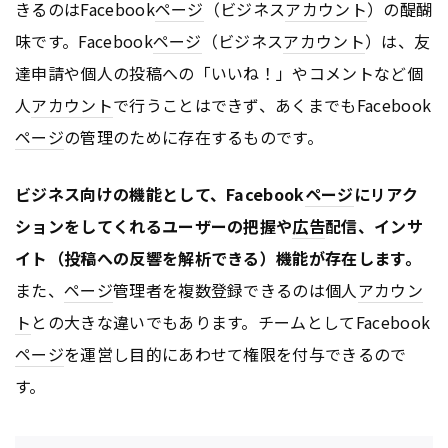
きるのはFacebook
ページ
（ビジネス
アカウント
）の醍醐
味です。Facebook
ページ
（ビジネス
アカウント
）は、友
達申請や個人の投稿への「いいね！」やコメントなど個
人
アカウント
で行うことはできず、あくまでもFacebook
ページ
の管理のために存在するものです。
ビジネス向けの機能として、Facebook
ページ
にリアク
ションをしてくれるユーザーの把握や
広告
配信、インサ
イト（投稿への反響を解析できる）機能が存在します。
また、
ページ
管理者を複数登録できるのは個人
アカウン
ト
との大きな違いでもあります。チームとしてFacebook
ページ
を運営し目的にあわせて権限を付与できるので
す。