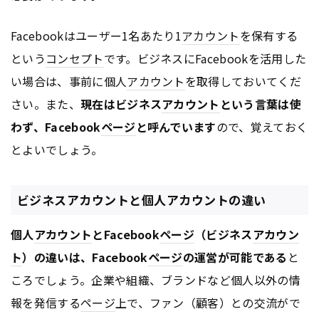
Facebookはユーザー1名あたり1
アカウント
を保有する
という
コンセプト
です。ビジネスにFacebookを活用した
い場合は、事前に個人
アカウント
を取得しておいてくだ
さい。また、
現在はビジネス
アカウント
という言葉は使
わず、Facebook
ページ
と呼んでいます
ので、覚えておく
とよいでしょう。
ビジネスアカウントと個人アカウントの違い
個人
アカウント
とFacebook
ページ
（ビジネス
アカウン
ト
）の違いは、Facebook
ページ
の運営が可能である
と
ころでしょう。企業や組織、ブランドなど個人以外の情
報を発信する
ページ
上で、ファン（顧客）との交流がで