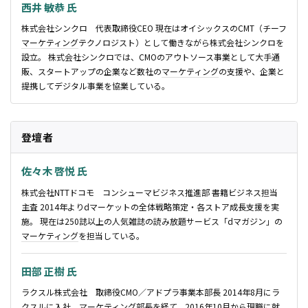
西井 敏恭 氏
株式会社シンクロ 代表取締役CEO 現在はオイシックスのCMT（チーフ
マーケティング
テクノロジスト）として働きながら株式会社シンクロを
設立。 株式会社シンクロでは、CMOのアウトソース事業として大手通
販、スタートアップの企業など数社の
マーケティング
の支援や、企業と
提携してデジタル事業を協業している。
登壇者
佐々木 啓悦 氏
株式会社NTTドコモ コンシューマビジネス推進部 書籍ビジネス担当
主査 2014年よりdマーケットの全体戦略策定・各ストア成長支援を実
施。 現在は250誌以上の人気雑誌の読み放題サービス「dマガジン」の
マーケティング
を担当している。
田部 正樹 氏
ラクスル株式会社 取締役CMO／アドプラ事業本部長 2014年8月にラ
クスルに入社。
マーケティング
部長を経て、2016年10月から現職に就