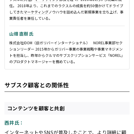
任。 2018年より、これまでのラクスルの成長を約50億かけてドライブ
してきた
マーケティング
ノウハウを詰め込んだ新規事業を立ち上げ、事
業責任者を兼任している。
山畑 直樹 氏
株式会社IDOM（旧ガリバーインターナショナル） NOREL事業部セク
ションリーダー 2015年からガリバー事業の事業戦略や事業マネジメン
トを担当し、昨年からクルマのサブスクリプションサービス「NOREL」
のプロダクトマネージャーを務めている。
サブスク顧客との関係性
コンテンツを顧客と共創
西井氏：
インターネット
やSNSが普及したことで、より詳細に顧