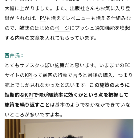
大幅に上がりました。また、出版社さんもお気に入り登
録がされれば、
PV
も増えてレベニューも増える仕組みな
ので、雑誌のはじめの
ページ
にプッシュ通知機能を喚起
する内容の文章を入れてもらっています。
西井氏：
とてもサブスクっぽい施策だと思います。いままでのEC
サイトの
KPI
って顧客の行動で言うと最後の購入、つまり
売上でしか見れなかったと思います。
この施策のように
短期的な
KPI
で何が継続率に効くかという点を把握して
施策を繰り返すこと
は基本のようでなかなかできていな
いところが多いですよね。