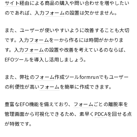
サイト
経由による商品の購入や問い合わせを増やしたい
のであれば、入力
フォーム
の設置は欠かせません。
また、ユーザーが使いやすいように改善することも大切
です。入力
フォーム
を一から作るには時間がかかりま
す。入力
フォーム
の設置や改善を考えているのならば、
EFOツールを導入し活用しましょう。
また、弊社の
フォーム
作成ツールformrunでもユーザー
の利便性が高い
フォーム
を簡単に作成できます。
豊富なEFO機能を備えており、
フォーム
ごとの
離脱率
を
管理画面から可視化できるため、素早く
PDCA
を回せる点
が特徴です。