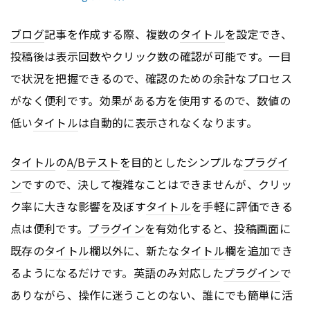
ブログ
記事を作成する際、複数の
タイトル
を設定でき、
投稿後は表示回数やクリック数の確認が可能です。一目
で状況を把握できるので、確認のための余計なプロセス
がなく便利です。効果がある方を使用するので、数値の
低い
タイトル
は自動的に表示されなくなります。
タイトル
の
A/Bテスト
を目的としたシンプルな
プラグイ
ン
ですので、決して複雑なことはできませんが、クリッ
ク率に大きな影響を及ぼす
タイトル
を手軽に評価できる
点は便利です。
プラグイン
を有効化すると、投稿画面に
既存の
タイトル
欄以外に、新たな
タイトル
欄を追加でき
るようになるだけです。英語のみ対応した
プラグイン
で
ありながら、操作に迷うことのない、誰にでも簡単に活