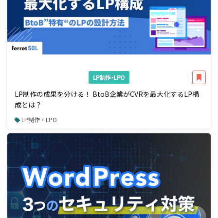
LP制作・LPO
LP制作の成果を分ける！ BtoB企業がCVRを最大化するLP構
成とは？
LP制作・LPO