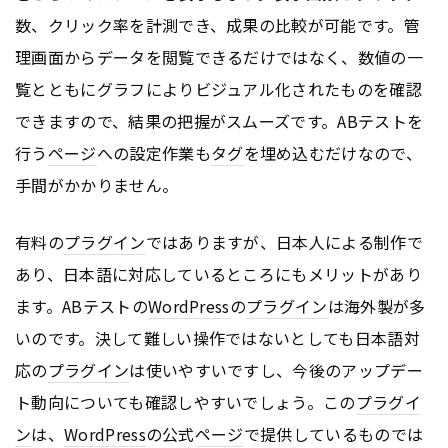
数、クリック率を計測でき、成果の比較が可能です。管
理画面からデータを閲覧できるだけではなく、数値の一
覧とともにグラフによりビジュアル化されたものを確認
できますので、結果の把握がスムーズです。ABテストを
行う
ページ
への設定作業も
タグ
を埋め込むだけなので、
手間がかかりません。
有料の
プラグイン
ではありますが、日本人による制作で
あり、日本語に対応しているところにもメリットがあり
ます。ABテストの
WordPress
の
プラグイン
は海外製が多
いのです。決して難しい操作ではないとしても日本語対
応の
プラグイン
は使いやすいですし、今後のアップデー
ト動向についても確認しやすいでしょう。この
プラグイ
ン
は、
WordPress
の公式
ページ
で提供しているものでは