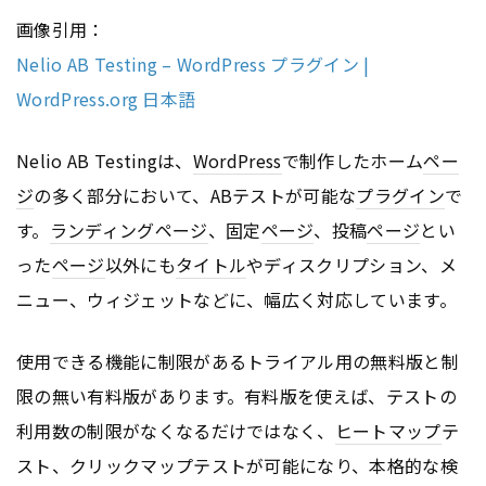
画像引用：
Nelio AB Testing – WordPress プラグイン |
WordPress.org 日本語
Nelio AB Testingは、
WordPress
で制作したホーム
ペー
ジ
の多く部分において、ABテストが可能な
プラグイン
で
す。
ランディングページ
、固定
ページ
、投稿
ページ
とい
った
ページ
以外にも
タイトル
やディスクリプション、メ
ニュー、ウィジェットなどに、幅広く対応しています。
使用できる機能に制限があるトライアル用の無料版と制
限の無い有料版があります。有料版を使えば、テストの
利用数の制限がなくなるだけではなく、
ヒートマップ
テ
スト、クリックマップテストが可能になり、本格的な検