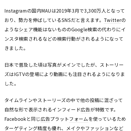
Instagramの国内MAUは2019年3月で3,300万人となって
おり、勢力を伸ばしているSNSだと言えます。
Twitter
の
ような
シェア
機能はないものの
Google
検索の代わりにイ
ンスタ検索されるなどの検索行動がされるようになって
きました。
日本で普及した頃は写真がメインでしたが、ストーリー
ズはIGTVの登場により動画にも注目されるようになりま
した。
タイムラインやストーリーズの中で他の投稿に混ざって
自然な形で表示されるインフィード
広告
が特徴です。
Facebookと同じ
広告
プラット
フォーム
を使っているため
ターゲティング精度も優れ、メイクやファッションなど