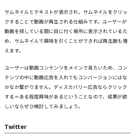
サムネイル
と
テキスト
が表示され、
サムネイル
をクリッ
クすることで動画が再生される仕組みです。ユーザーが
動画を探している間に目に付く場所に表示されているた
め、
サムネイル
で興味を引くことができれば再生数も増
えます。
ユーザーは動画
コンテンツ
をメインで見たいため、
コン
テンツ
の中に動画
広告
を入れてもコンバージョンにはな
かなか繋がりません。ディスカバリー
広告
ならクリック
する＝ある程度興味があるということなので、成果が欲
しいならぜひ検討してみましょう。
Twitter