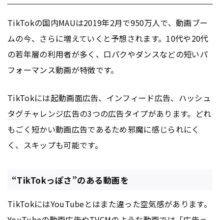
TikTokの国内MAUは2019年2月で950万人で、動画ブー
ムの今、さらに増えていくと予想されます。10代や20代
の若年層の利用者が多く、口パクやダンスなどの短いパ
フォーマンス動画が特徴です。
TikTokには起動画面
広告
、インフィード
広告
、ハッシュ
タグ
チャレンジ
広告
の3つの
広告
タイプがあります。どれ
もごく短かい動画
広告
であるため邪魔に感じられにく
く、スキップも可能です。
“TikTokっぽさ”のある動画を
TikTokにはYouTubeとはまた違った空気感があります。
YouTubeの動画
広告
やTVCMのような動画では「
広告
っ