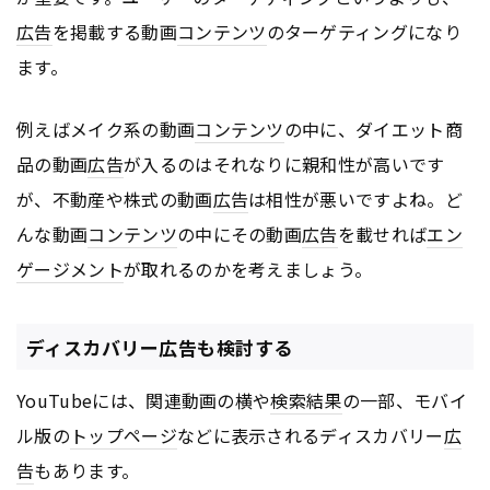
広告
を掲載する動画
コンテンツ
のターゲティングになり
ます。
例えばメイク系の動画
コンテンツ
の中に、ダイエット商
品の動画
広告
が入るのはそれなりに親和性が高いです
が、不動産や株式の動画
広告
は相性が悪いですよね。ど
んな動画
コンテンツ
の中にその動画
広告
を載せれば
エン
ゲージメント
が取れるのかを考えましょう。
ディスカバリー広告も検討する
YouTubeには、関連動画の横や
検索結果
の一部、モバイ
ル版の
トップページ
などに表示されるディスカバリー
広
告
もあります。