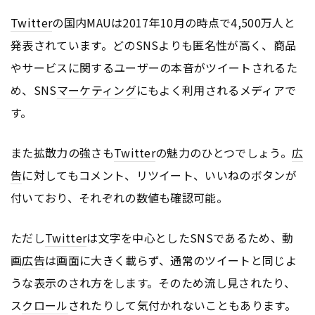
Twitter
の国内MAUは2017年10月の時点で4,500万人と
発表されています。どのSNSよりも匿名性が高く、商品
やサービスに関するユーザーの本音がツイートされるた
め、SNS
マーケティング
にもよく利用されるメディアで
す。
また拡散力の強さも
Twitter
の魅力のひとつでしょう。
広
告
に対してもコメント、リツイート、いいねのボタンが
付いており、それぞれの数値も確認可能。
ただし
Twitter
は文字を中心としたSNSであるため、動
画
広告
は画面に大きく載らず、通常のツイートと同じよ
うな表示のされ方をします。そのため流し見されたり、
ス
クロール
されたりして気付かれないこともあります。