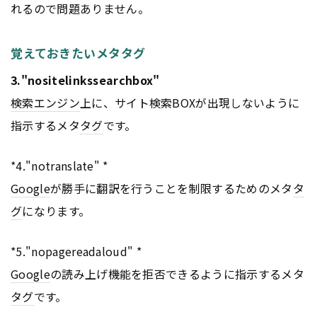
れるので問題ありません。
覚えておきたいメタタグ
3."nositelinkssearchbox"
検索エンジン
上に、サイト検索BOXが出現しないように
指示するメタ
タグ
です。
*4."notranslate" *
Google
が勝手に翻訳を行うことを制限するためのメタ
タ
グ
になります。
*5."nopagereadaloud" *
Google
の読み上げ機能を拒否できるように指示するメタ
タグ
です。