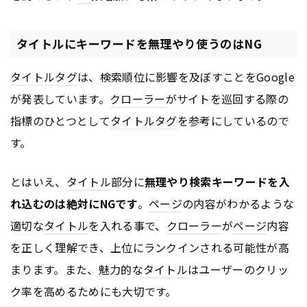
タイトルにキーワードを無理やり使うのはNG
タイトル
タグ
は、検索順位に影響を及ぼすことを
Google
が発表しています。
クローラー
がサイトを巡回する際の
指標のひとつとして
タイトル
タグ
を参考にしているので
す。
とはいえ、
タイトル
部分に
無理やり検索キーワードを入
れ込むのは絶対にNGです
。
ページ
の内容がわかるような
適切な
タイトル
を入れる事で、
クローラー
が
ページ
内容
を正しく理解でき、上位にランクインされる可能性が高
まります。また、魅力的な
タイトル
はユーザーのクリッ
ク率を高めるためにも大切です。