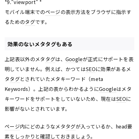
*9."viewport" *
モバイル端末での
ページ
の表示方法をブラウザに指示す
るための
タグ
です。
効果のないメタタグもある
上記表以外のメタ
タグ
は、
Google
が正式にサポートを表
明していません。例えば、かつては
SEO
に効果があるメ
タ
タグ
とされていたメタキーワード（meta
Keywords）。上記の表からわかるように
Google
はメタ
キーワードをサポートをしていないため、現在は
SEO
に
影響がないとされています。
ページ
内にどのようなメタ
タグ
が入っているか、head要
素をしっかりと確認しておきましょう。