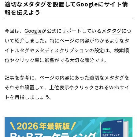
適切なメタタグを設置してGoogleにサイト情
報を伝えよう
今回は、
Google
が公式にサポートしているメタ
タグ
につ
いて紹介しました。特に
ページ
の内容がわかるような
タ
イトル
タグ
やメタディスクリプションの設定は、検索順
位やクリック率に影響がでる大切な部分です。
記事を参考に、
ページ
の内容にあった適切なメタ
タグ
を
それぞれ設置して、上位表示やクリックされる
Webサイ
ト
を目指しましょう。