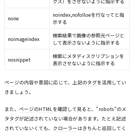
クス
）をさせないように指示する
noindex,nofolloeを行なってと指
none
示する
検索結果
で画像の参照元
ページ
と
noimageindex
して表示さないように指示する
検索にメタディスクリプションを
nosnippet
表示させないように指示する
ページ
の内容や意図に応じて、上記の
タグ
を活用してい
きましょう。
また、
ページ
の
HTML
を確認して見ると、"robots"のメ
タ
タグ
が記述されていない場合があります。たとえ記述
されていないくても、
クローラー
はきちんと巡回してく