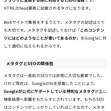
HTML
のhead要素に記載される
タグ
になります。
Webサイト
で集客をするうえで、メタ
タグ
の記述はとて
も大切です。メタ
タグ
を記述しておけば「
この
コンテン
ツ
にはどのようなことが書いてあるのか
」を
Google
に対
して適切に伝えられるからです。
メタタグとSEOの関係性
メタ
タグ
は一昔前の
SEO
では非常に大切な要素でした。
けれど現在は、
Google
がAIを搭載したことにより、
Google
が公式にサポートしている特別なメタ
タグ
が主に
検索結果
へ影響をもたらすとされています。もちろ
SEO
は
コンテンツ
がしっかりしていればこそなので、メタ
タ