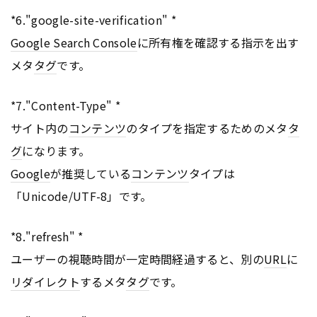
*6."google-site-verification" *
Google Search Console
に所有権を確認する指示を出す
メタ
タグ
です。
*7."Content-Type" *
サイト内の
コンテンツ
のタイプを指定するためのメタ
タ
グ
になります。
Google
が推奨している
コンテンツ
タイプは
「Unicode/UTF-8」です。
*8."refresh" *
ユーザーの視聴時間が一定時間経過すると、別の
URL
に
リダイレクト
するメタ
タグ
です。