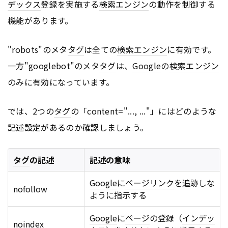
デックス
登録を実施する
検索エンジン
の動作を制御する
機能があります。
"robots"のメタ
タグ
は全ての
検索エンジン
に有効です。
一方"googlebot"のメタ
タグ
は、
Google
の
検索エンジン
のみに有効になっています。
では、2つの
タグ
の「content="..., ..."」にはどのような
記述設定があるのか確認しましょう。
タグ
の記述
記述の意味
Google
に
ページ
リンク
を追跡しな
nofollow
ように指示する
Google
に
ページ
の登録（
インデッ
noindex