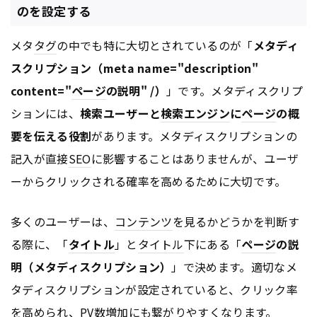
のを設定する
メタ
タグ
の中でも特に大切とされているのが「
メタディ
スクリプション（meta name="description"
content="
ページ
の説明" /）
」です。メタディスクリプ
ションには、
検索ユーザーと
検索エンジン
に
ページ
の概
要を伝える役割
があります。メタディスクリプションの
記入が直接
SEO
に影響することはありませんが、ユーザ
ーからクリックされる確率を高めるために大切です。
多くのユーザーは、
コンテンツ
を見るかどうかを判断す
る際に、「
タイトル
」と
タイトル
下にある「
ページ
の説
明（メタディスクリプション）
」で決めます。適切なメ
タディスクリプションが設定されていると、クリック率
を高められ、
PV
数増加にも繋がりやすくなります。