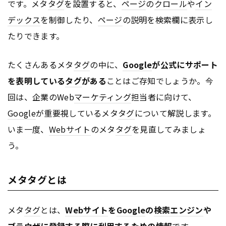
です。メタ
タグ
を設置すると、
ページ
の
クロール
や
イン
デックス
を制御したり、
ページ
の説明を検索欄に表示し
たりできます。
たくさんあるメタ
タグ
の中に、
Google
が公式にサポート
を表明している
タグ
がある
ことはご存知でしょうか。今
回は、企業のWeb
マーケティング
担当者に向けて、
Google
が重要視しているメタ
タグ
について解説します。
いま一度、
Webサイト
のメタ
タグ
を見直してみましょ
う。
メタタグとは
メタ
タグ
とは、
Webサイト
を
Google
の
検索エンジン
や
ブラウザに登録する際に利用するための情報
です。