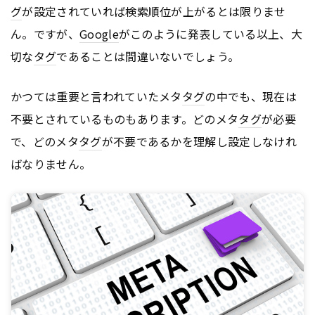
グ
が設定されていれば検索順位が上がるとは限りませ
ん。ですが、
Google
がこのように発表している以上、大
切な
タグ
であることは間違いないでしょう。
かつては重要と言われていたメタ
タグ
の中でも、現在は
不要とされているものもあります。どのメタ
タグ
が必要
で、どのメタ
タグ
が不要であるかを理解し設定しなけれ
ばなりません。