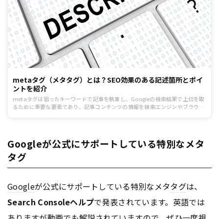
metaタグ（メタタグ）とは？SEO効果のある記述箇所とポイ
ントを紹介
metaタグは狙ったキーワードで記事を執筆し、Googleの検索結果で上位を取
るために重要な要素であり、記事コンテンツの情報を検索エンジンやブラウザ
に伝えるための情報です。Webで集客を図る上ではmetaタグの記述は欠かせ
ません。今回は、metaタグの基本やSEOからみたポイントを解説します。
Googleが公式にサポートしている特別なメタ
タグ
Google
が公式にサポートしている特別なメタ
タグ
は、
Search Consoleヘルプ
で発表されています。英語では
ありますが動画でも解説されていますので、ぜひ一度視