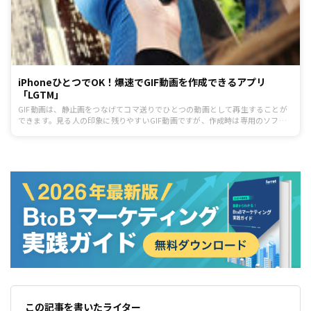
iPhoneひとつでOK！爆速でGIF動画を作成できるアプリ
「LGTM」
GIF動画は、静止画をつなげてコマ送りでひとつの動画として再生することが
できます。見る人の印象に残りやすいGIF動画ですが、作成時は専用のソフト
が必要だったり編集に時間がかかったりと、少し手間がかかることも事実で
す。今回は、iPhoneさえあれば誰でも簡単にGIF動画を作成することができる
アプリ「LGTM」をご紹介します。使用方法もそれほど難しいものではありま
せんので、ぜひインストールしてみてはいかがでしょうか。
この記事を書いたライター