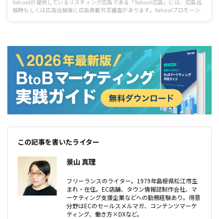
Yahoo!が提供しているリスティング広告である「Yahoo!広告」には、広告出
稿時もしくは広告出稿後に広告掲載可否審査があります。Yahoo!プロモーショ
ン広告を初めて利用する方にとっては、膨大な量のガイドラインをすべて頭に
いれるのは難しいでしょう。今回は、Yahoo!プロモーション広告 スポンサー
ドサーチでやってしまいがちな審査落ち事例とその改善方法を紹介します。
この記事を書いたライター
景山 真理
フリーランスのライター。1979年島根県松江市生
まれ・在住。EC店舗、タウン情報誌制作会社、マ
ーケティング支援企業などへの勤務経験あり。得意
分野はECのセールスメルマガ、コンテンツマーケ
ティング、働き方×DXなど。