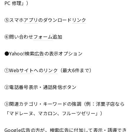
PC 修理」）
⑤スマホ
アプリ
のダウンロード
リンク
⑥問い合わせ
フォーム
追加
●Yahoo!検索
広告
の表示オプション
①
Webサイト
への
リンク
（最大6件まで）
②電話番号表示・通話発信ボタン
③関連カテゴリ・キーワードの強調（例：洋菓子店なら
「マドレーヌ、マカロン、フルーツゼリー」）
Google
広告
の方が、検索
広告
に付加して表示・誘導でき