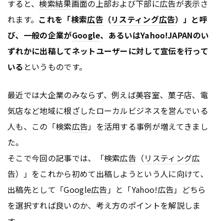
すると、
検索結果
画面の上部および下部に
広告
が表示さ
れます。
これを「検索
広告
（
リスティング広告
）」と呼
び、一般の企業が
Google
、あるいはYahoo!JAPANのい
ずれかに出稿してネットユーザーに対して宣伝を行って
いる
というものです。
最近では大企業のみならず、例えば美容室、菓子店、電
気店など地域に根ざしたローカルビジネスを営んでいる
人も、この「検索
広告
」を活用する事例が増えてきまし
た。
そこで今回の記事では、「検索
広告
（
リスティング広
告
）」をこれから初めて出稿しようという人に向けて、
出稿先として「
Google
広告
」と「Yahoo!
広告
」どちら
を選択すれば良いのか、考え方のポイントを解説しま
す。