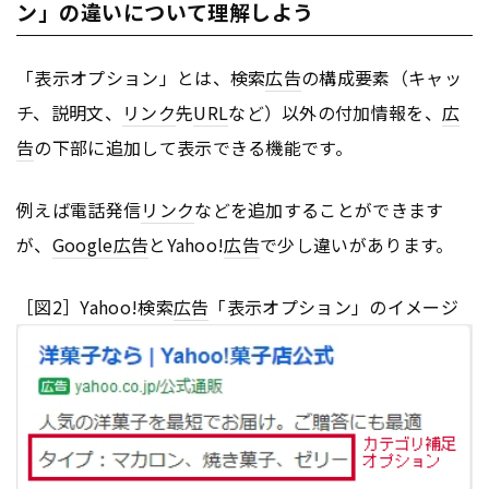
ン」の違いについて理解しよう
「表示オプション」とは、検索
広告
の構成要素（キャッ
チ、説明文、
リンク
先
URL
など）以外の付加情報を、
広
告
の下部に追加して表示できる機能です。
例えば電話発信
リンク
などを追加することができます
が、
Google
広告
とYahoo!
広告
で少し違いがあります。
［図2］Yahoo!検索
広告
「表示オプション」のイメージ