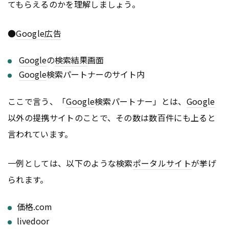
てもらえるのかを理解しましょう。
●
Google
広告
Google
の
検索結果
画面
Google
検索パートナーのサイト内
ここで言う、「
Google
検索パートナー」とは、
Google
以外の提携サイトのことで、その数は数百件にも上ると
言われています。
一例としては、以下のような検索
ポータルサイト
が挙げ
られます。
価格.com
livedoor