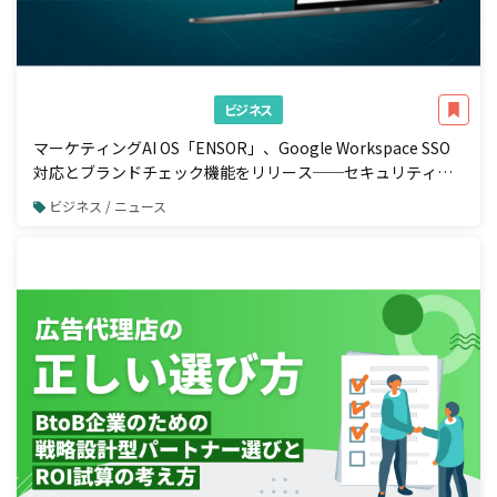
ビジネス
マーケティングAI OS「ENSOR」、Google Workspace SSO
対応とブランドチェック機能をリリース──セキュリティ強
化と広告配信前の自動コンプラ検知を一体で実現
ビジネス / ニュース