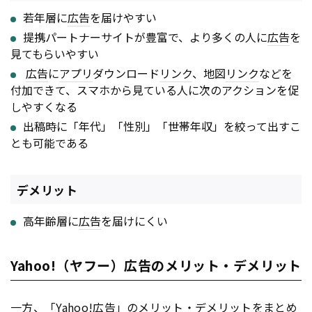
若年層に
広告
を届けやすい
提携パートナーサイトが豊富で、より多くの人に
広告
を
見てもらいやすい
広告
に
アプリ
ダウンロード
リンク
、地図
リンク
などを
付加できて、スマホから見ている人に次のアクションを促
しやすくなる
出稿時に「年代」「性別」「世帯年収」を絞って出すこ
とも可能である
デメリット
高年齢層に
広告
を届けにくい
Yahoo!（ヤフー）広告のメリット・デメリット
一方、「Yahoo!
広告
」のメリット・デメリットをまとめ