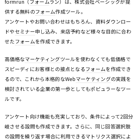
formrun（
フォーム
ラン）は、株式会社ベーシックが提
供する無料の
フォーム
作成ツール。
アンケートやお問い合わせはもちろん、資料ダウンロー
ドや
セミナー
申し込み、来店予約など様々な目的に合わ
せた
フォーム
を作成できます。
高価格な
マーケティング
ツールを使わなくても低価格で
スピーディにお客様との接点となる
フォーム
を作成でき
るので、これから本格的なWeb
マーケティング
の実践を
検討されている企業の第一歩としてもポピュラーなツー
ルです。
アンケート向け機能も充実しており、条件によって2回分
岐させる設問も作成できます。さらに、同じ回答選択肢
の設問を繰り返す場合に利用できるマトリクス選択によ