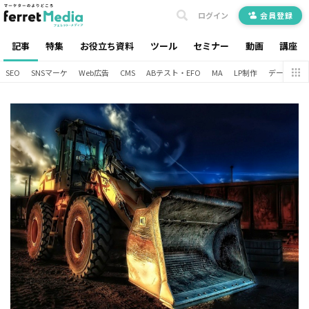
ログイン
会員登録
記事
特集
お役立ち資料
ツール
セミナー
動画
講座
SEO
SNSマーケ
Web広告
CMS
ABテスト・EFO
MA
LP制作
データ分析