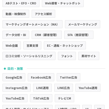
ABテスト・EFO・CRO
Web接客・チャットボット
動画・映像制作
アクセス解析
マーケティングオートメーション（MA）
メールマーケティング
データ分析・BI
CRM（顧客管理）
SFA（商談管理）
Web会議
営業支援
EC・通販・ネットショップ
口コミ分析・ソーシャルリスニング
フォント
素材サイト
目的・施策
●
Google広告
Facebook広告
Twitter広告
Instagram広告
LINE運用
LINE広告
YouTube運用
YouTube広告
TikTok広告
テレビCM
サイト制作・サイトリニューアル
LP制作・LPO
UI
UX