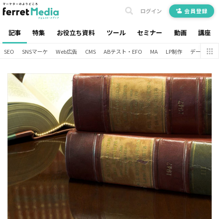
ログイン
会員登録
記事
特集
お役立ち資料
ツール
セミナー
動画
講座
SEO
SNSマーケ
Web広告
CMS
ABテスト・EFO
MA
LP制作
データ分析