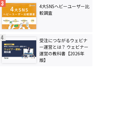
4大SNSヘビーユーザー比
較調査
受注につながるウェビナ
ー運営とは？ ウェビナー
運営の教科書【2026年
版】