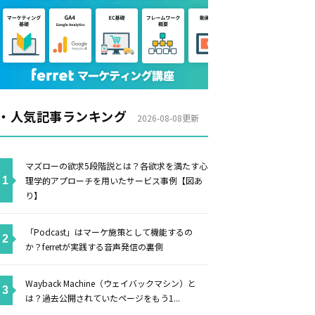
・人気記事ランキング
2026-08-08更新
マズローの欲求5段階説とは？各欲求を満たす心
理学的アプローチを用いたサービス事例【図あ
り】
「Podcast」はマーケ施策として機能するの
か？ferretが実践する音声発信の裏側
Wayback Machine（ウェイバックマシン）と
は？過去公開されていたページをもう1...