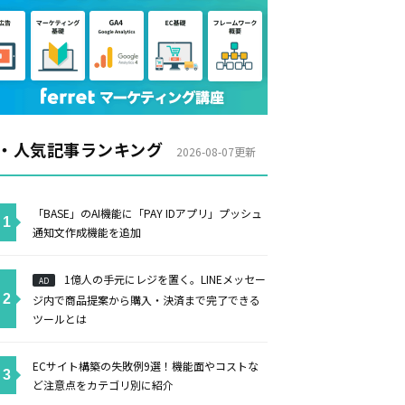
・人気記事ランキング
2026-08-07更新
「BASE」のAI機能に「PAY IDアプリ」プッシュ
通知文作成機能を追加
1億人の手元にレジを置く。LINEメッセー
AD
ジ内で商品提案から購入・決済まで完了できる
ツールとは
ECサイト構築の失敗例9選！機能面やコストな
ど注意点をカテゴリ別に紹介