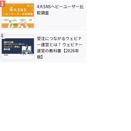
4大SNSヘビーユーザー比
較調査
受注につながるウェビナ
ー運営とは？ ウェビナー
運営の教科書【2026年
版】