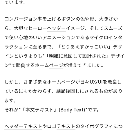
ています。
コンバージョン率を上げるボタンの色や形、大きさか
ら、大胆なヒーロー
ヘッダー
イメージ、そしてスムーズ
で使い心地のいいアニメーションであるマイクロ
インタ
ラクション
に至るまで、「とりあえずかっこいい」デザ
インというよりも*「明確に意図して設計された」デザイ
ン*で勝負するホーム
ページ
が増えてきました。
しかし、さまざまなホーム
ページ
が日々
UX
/
UI
を改良し
ているにもかかわらず、結局後回しにされるものがあり
ます。
それが*「本文
テキスト
」(Body Text)*です。
ヘッダー
テキスト
やロゴ
テキスト
のタイポグラフィにつ