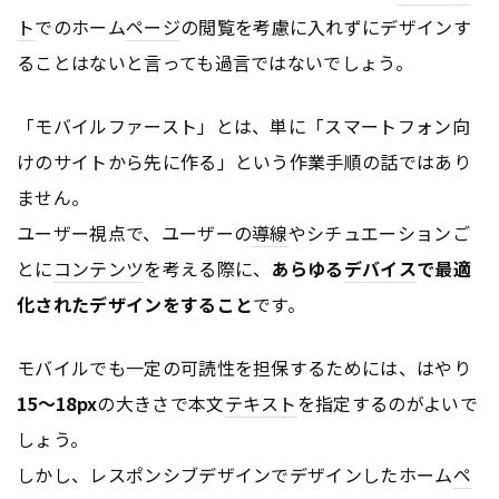
ト
でのホーム
ページ
の閲覧を考慮に入れずにデザインす
ることはないと言っても過言ではないでしょう。
「モバイルファースト」とは、単に「スマートフォン向
けのサイトから先に作る」という作業手順の話ではあり
ません。
ユーザー視点で、ユーザーの
導線
やシチュエーションご
とに
コンテンツ
を考える際に、
あらゆる
デバイス
で最適
化されたデザインをすること
です。
モバイルでも一定の可読性を担保するためには、はやり
15〜18px
の大きさで本文
テキスト
を指定するのがよいで
しょう。
しかし、レスポンシブデザインでデザインしたホーム
ペ