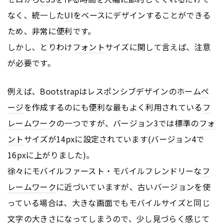
なく、統一した
UI
をベースにデザインすることができる
ため、非常に便利です。
しかし、とりわけ
フォント
サイズに関して言えば、注意
が必要です。
例えば、Bootstrapはレスポンシブデザインのホーム
ペ
ージ
を作成するのにも便利な最もよく利用されている
フ
レームワーク
の一つですが、バージョン3では標準の
フォ
ント
サイズが14pxに設定されています(バージョン4で
16pxに上がりました)。
徐々にモバイルファースト・モバイルフレンドリーな
フ
レームワーク
に近づいていますが、古いバージョンを使
っている場合は、大きな画面でもモバイルサイズと同じ
文字の大きさになってしまうので、少し見づらく感じて