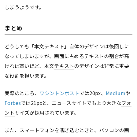
しまうようです。
まとめ
どうしても「本文
テキスト
」自体のデザインは後回しに
なってしまいますが、画面に占める
テキスト
の割合が高
ければ高いほど、本文
テキスト
のデザインは非常に重要
な役割を担います。
実際のところ、
ワシントンポスト
では20px、
Medium
や
Forbes
では21pxと、ニュースサイトでもより大きな
フォ
ント
サイズが採用されています。
また、スマートフォンを覗き込むときと、パソコンの画