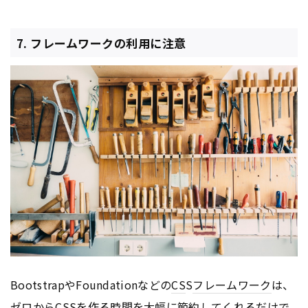
7. フレームワークの利用に注意
BootstrapやFoundationなどの
CS
S
フレームワーク
は、
ゼロから
CS
Sを作る時間を大幅に節約してくれるだけで