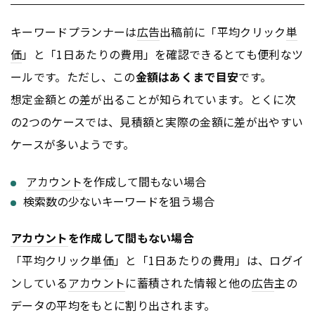
キーワードプランナーは
広告
出稿前に「平均クリック
単
価
」と「1日あたりの費用」を確認できるとても便利なツ
ールです。ただし、この
金額はあくまで目安
です。
想定金額との差が出ることが知られています。とくに次
の2つのケースでは、見積額と実際の金額に差が出やすい
ケースが多いようです。
アカウント
を作成して間もない場合
検索数の少ないキーワードを狙う場合
アカウント
を作成して間もない場合
「平均クリック
単価
」と「1日あたりの費用」は、ログイ
ンしている
アカウント
に蓄積された情報と他の
広告
主の
データの平均をもとに割り出されます。