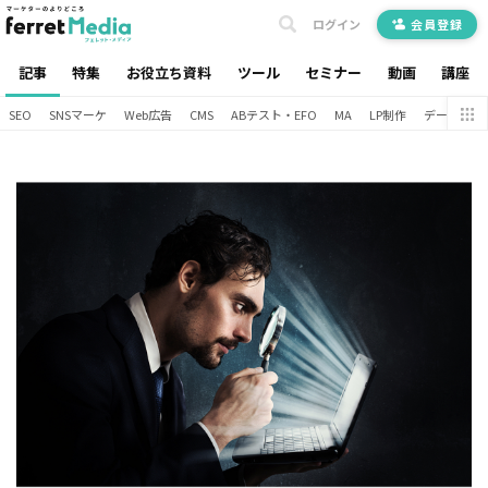
ログイン
会員登録
記事
特集
お役立ち資料
ツール
セミナー
動画
講座
SEO
SNSマーケ
Web広告
CMS
ABテスト・EFO
MA
LP制作
データ分析