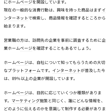
にホーム
ページ
を開設しています。
現在の一般的な消費行動は、興味を持った商品はまず
イ
ンターネット
で検索し、商品情報を確認するところから
始まります。
営業職の方は、訪問先の企業を事前に調査するために企
業ホーム
ページ
を確認することもあるでしょう。
ホーム
ページ
は、自社について知ってもらうための大切
なプラット
フォーム
です。
インターネット
が普及した今
は、89％以上の企業が開設しています。
ホーム
ページ
は、目的に応じていくつか種類がありま
す。
マーケティング
施策と同じく、誰にどんな情報を、
どのように伝えるのかを意識して制作する必要がありま