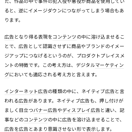
た、作品の中で事件の犯人役や悪役が商品を使用してい
ると、逆にイメージダウンにつながってしまう場合もあ
ります。
広告
となり得る表現を
コンテンツ
の中に溶け込ませるこ
とで、
広告
として認識させずに商品やブランドのイメー
ジアップにつなげるというのが、プロダクトプレイスメ
ントの特徴です。この考え方は、デジタル
マーケティン
グ
においても適応される考え方と言えます。
インターネット
広告
の種類の中に、ネイティブ
広告
と言
われる
広告
があります。ネイティブ
広告
も、押し付けが
ましく目立つ
バナー
広告
や
ディスプレイ
広告
と違い、記
事などの
コンテンツ
の中に
広告
を溶け込ませることで、
広告
を
広告
とあまり意識させない形で表示します。