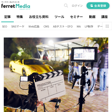
ログイン
会員登録
記事
特集
お役立ち資料
ツール
セミナー
動画
講座
SEO
SNSマーケ
Web広告
CMS
ABテスト・EFO
MA
LP制作
データ分析