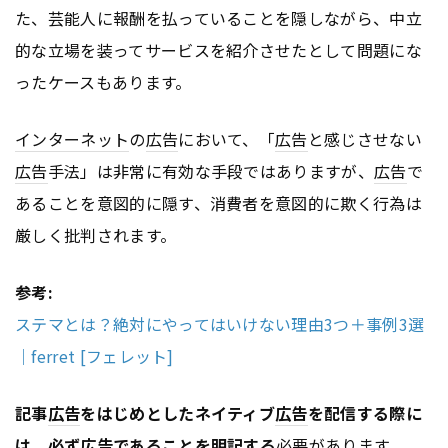
た、芸能人に報酬を払っていることを隠しながら、中立
的な立場を装ってサービスを紹介させたとして問題にな
ったケースもあります。
インターネット
の
広告
において、「
広告
と感じさせない
広告
手法」は非常に有効な手段ではありますが、
広告
で
あることを意図的に隠す、消費者を意図的に欺く行為は
厳しく批判されます。
参考:
ステマとは？絶対にやってはいけない理由3つ＋事例3選
｜ferret [フェレット]
記事
広告
をはじめとしたネイティブ
広告
を配信する際に
は、必ず
広告
であることを明記する
必要があります。