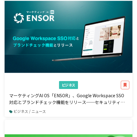
ビジネス
マーケティングAI OS「ENSOR」、Google Workspace SSO
対応とブランドチェック機能をリリース──セキュリティ強
化と広告配信前の自動コンプラ検知を一体で実現
ビジネス / ニュース