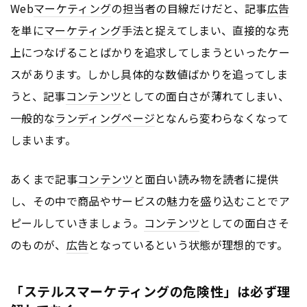
Web
マーケティング
の担当者の目線だけだと、記事
広告
を単に
マーケティング
手法と捉えてしまい、直接的な売
上につなげることばかりを追求してしまうといったケー
スがあります。しかし具体的な数値ばかりを追ってしま
うと、記事
コンテンツ
としての面白さが薄れてしまい、
一般的な
ランディングページ
となんら変わらなくなって
しまいます。
あくまで記事
コンテンツ
と面白い読み物を読者に提供
し、その中で商品やサービスの魅力を盛り込むことでア
ピールしていきましょう。
コンテンツ
としての面白さそ
のものが、
広告
となっているという状態が理想的です。
「ステルスマーケティングの危険性」は必ず理