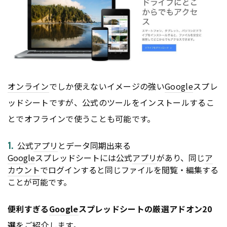
オンライン
でしか使えないイメージの強い
Google
スプレ
ッドシートですが、公式のツールをインストールするこ
とでオフラインで使うことも可能です。
公式
アプリ
とデータ同期出来る
Google
スプレッドシートには公式
アプリ
があり、同じ
ア
カウント
でログインすると同じファイルを閲覧・編集する
ことが可能です。
便利すぎる
Google
スプレッドシートの厳選アドオン20
選
をご紹介します。