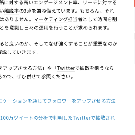
稿に対する高い
エンゲージメント
率、リーチに対する
い
離脱率
の3点を兼ね備えています。もちろん、それ
はありません。
マーケティング
担当者として時間を割
ことを意識し日々の運用を行うことが求められます。
ると良いのか、そしてなぜ強くすることが重要なのか
解説していきます。
ーをアップさせる方法」や「
Twitter
で拡散を狙うなら
るので、ぜひ併せて参照ください。
ュニケーションを通じてフォロワーをアップさせる方法
！100万ツイートの分析で判明したTwitterで拡散され