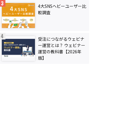
4大SNSヘビーユーザー比
較調査
受注につながるウェビナ
ー運営とは？ ウェビナー
運営の教科書【2026年
版】