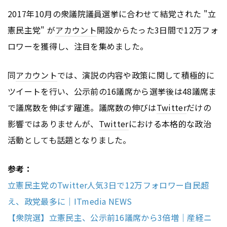
2017年10月の衆議院議員選挙に合わせて結党された "立
憲民主党" が
アカウント
開設からたった3日間で12万フォ
ロワーを獲得し、注目を集めました。
同
アカウント
では、演説の内容や政策に関して積極的に
ツイートを行い、公示前の16議席から選挙後は48議席ま
で議席数を伸ばす躍進。議席数の伸びは
Twitter
だけの
影響ではありませんが、
Twitter
における本格的な政治
活動としても話題となりました。
参考：
立憲民主党のTwitter人気3日で12万フォロワー自民超
え、政党最多に｜ITmedia NEWS
【衆院選】立憲民主、公示前16議席から3倍増｜産経ニ