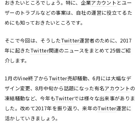
おきたいところでしょう。特に、企業
アカウント
とユー
ザーのトラブルなどの事案は、自社の運営に役立てるた
めにも知っておきたいところです。
そこで今回は、そうした
Twitter
運営者のために、2017
年に起きた
Twitter
関連のニュースをまとめて25個ご紹
介します。
1月のVine終了から
Twitter
売却騒動、6月には大幅なデ
ザイン変更、8月中旬から話題になった有名
アカウント
の
凍結騒動など、今年も
Twitter
では様々な出来事がありま
した。改めて2017年を振り返り、来年の
Twitter
運営に
活かしていきましょう。