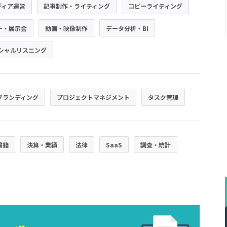
ディア運営
記事制作・ライティング
コピーライティング
ー・展示会
動画・映像制作
データ分析・BI
シャルリスニング
ブランディング
プロジェクトマネジメント
タスク管理
書籍
決算・業績
法律
SaaS
調査・統計