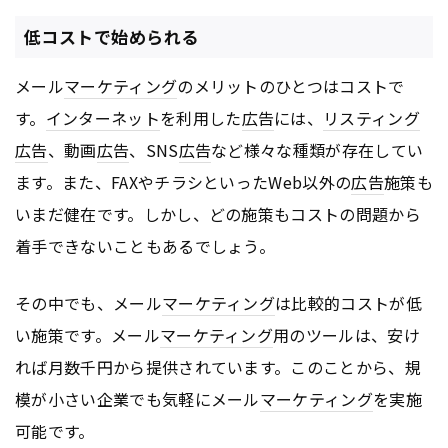
低コストで始められる
メール
マーケティング
のメリットのひとつはコストで
す。
インターネット
を利用した
広告
には、
リスティング
広告
、動画
広告
、SNS
広告
など様々な種類が存在してい
ます。また、FAXやチラシといったWeb以外の
広告
施策も
いまだ健在です。しかし、どの施策もコストの問題から
着手できないこともあるでしょう。
その中でも、メール
マーケティング
は比較的コストが低
い施策です。メール
マーケティング
用のツールは、安け
れば月数千円から提供されています。このことから、規
模が小さい企業でも気軽にメール
マーケティング
を実施
可能です。