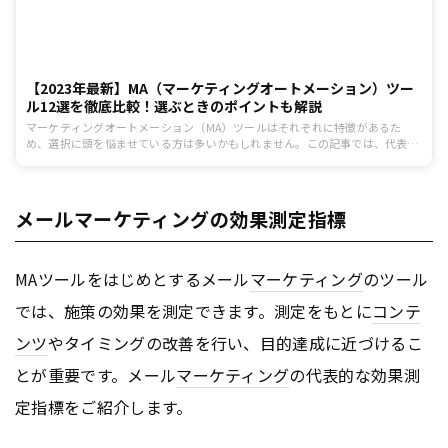
【2023年最新】MA（マーケティングオートメーション）ツー
ル12選を徹底比較！選ぶときのポイントも解説
マーケティングオートメーション（MA）ツールはそれぞれに特徴があるた
め、選択に頭を悩ませている方は多いかもしれません。この記事では、代表的
なツールを12個ピックアップし、それぞれの特徴や機能を比較しながら紹介し
ます。また、MAツールの基本的な機能や選ぶときのポイント、シナリオ設
計、導入時の注意点などについても解説します。
メールマーケティングの効果測定指標
MAツールをはじめとするメール
マーケティング
のツール
では、施策の効果を測定できます。測定をもとに
コンテ
ンツ
やタイミングの改善を行い、目的達成に近づけるこ
とが重要です。メール
マーケティング
の代表的な効果測
定指標をご紹介します。