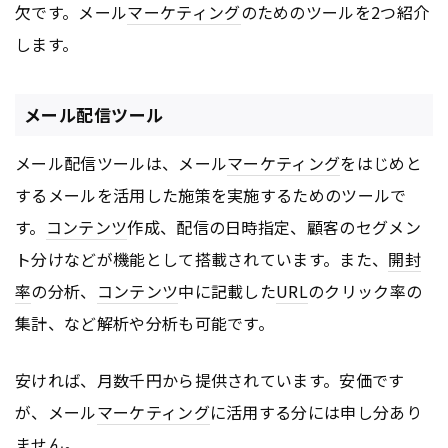
欠です。メール
マーケティング
のためのツールを2つ紹介
します。
メール配信ツール
メール配信ツールは、メール
マーケティング
をはじめと
するメールを活用した施策を実施するためのツールで
す。
コンテンツ
作成、配信の日時指定、顧客のセグメン
ト分けなどが機能として搭載されています。また、
開封
率
の分析、
コンテンツ
中に記載した
URL
のクリック率の
集計、など解析や分析も可能です。
安ければ、月数千円から提供されています。安価です
が、メール
マーケティング
に活用する分には申し分あり
ません。