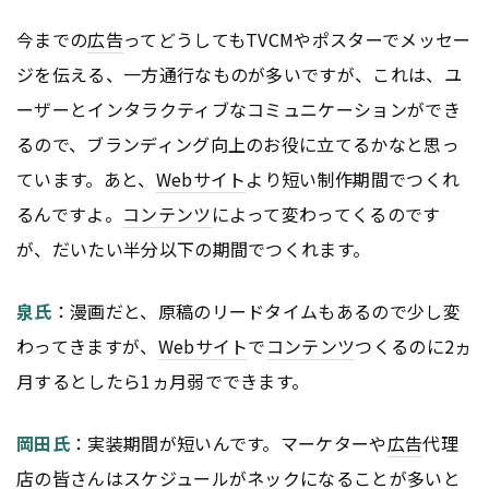
今までの
広告
ってどうしてもTVCMやポスターでメッセー
ジを伝える、一方通行なものが多いですが、これは、ユ
ーザーとインタラクティブなコミュニケーションができ
るので、ブランディング向上のお役に立てるかなと思っ
ています。あと、
Webサイト
より短い制作期間でつくれ
るんですよ。
コンテンツ
によって変わってくるのです
が、だいたい半分以下の期間でつくれます。
泉氏
：漫画だと、原稿のリードタイムもあるので少し変
わってきますが、
Webサイト
で
コンテンツ
つくるのに2ヵ
月するとしたら1ヵ月弱でできます。
岡田氏
：実装期間が短いんです。マーケターや
広告
代理
店の皆さんはスケジュールがネックになることが多いと