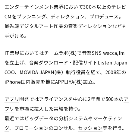
エンターテインメント業界において300本以上のテレビ
CMをプランニング、ディレクション、プロデュース。
最先端デジタルアート作品の音楽ディレクションなども
手がける。
IT業界においてはチームラボ(株)で音楽SNS wacca,fm
を立上げ、音楽ダウンロード・配信サイトListen Japan
COO、MOVIDA JAPAN(株）執行役員を経て、2008年の
iPhone国内販売を機にAPPLIYA(株)設立。
アプリ
開発ではアライアンスを中心に2年間で500本の
ア
プリ
を市場に投入した実績を持つ。
最近では
ビッグデータ
の分析システムや
マーケティン
グ
、プロモーションのコンサル、
セッション
等を行う。