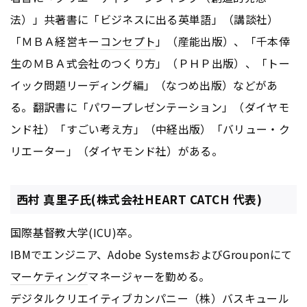
法）」共著書に「ビジネスに出る英単語」（講談社）
「ＭＢＡ経営キー
コンセプト
」（産能出版）、「千本倖
生のＭＢＡ式会社のつくり方」（ＰＨＰ出版）、「トー
イック問題リーディング編」（なつめ出版）などがあ
る。翻訳書に「パワープレゼンテーション」（ダイヤモ
ンド社）「すごい考え方」（中経出版）「バリュー・ク
リエーター」（ダイヤモンド社）がある。
西村 真里子氏(株式会社HEART CATCH 代表)
国際基督教大学(ICU)卒。
IBMでエンジニア、Adobe SystemsおよびGrouponにて
マーケティング
マネージャーを勤める。
デジタルクリエイティブカンパニー（株）バスキュール