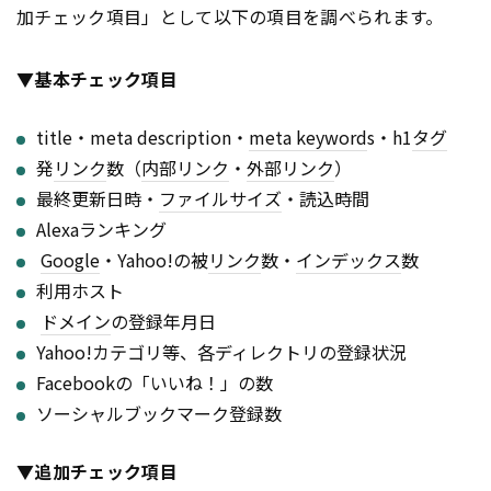
加チェック項目」として以下の項目を調べられます。
▼基本チェック項目
title・meta description・
meta keyword
s・h1
タグ
発
リンク
数（
内部リンク
・
外部リンク
）
最終更新日時・
ファイルサイズ
・読込時間
Alexaランキング
Google
・Yahoo!の被
リンク
数・
インデックス
数
利用ホスト
ドメイン
の登録年月日
Yahoo!カテゴリ等、各ディレクトリの登録状況
Facebookの「いいね！」の数
ソーシャルブックマーク登録数
▼追加チェック項目